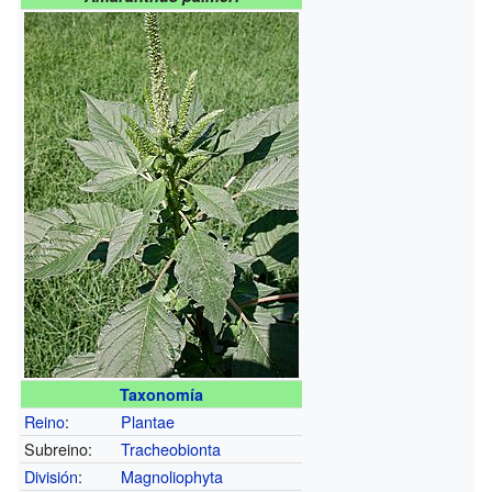
Taxonomía
Reino
:
Plantae
Subreino:
Tracheobionta
División
:
Magnoliophyta