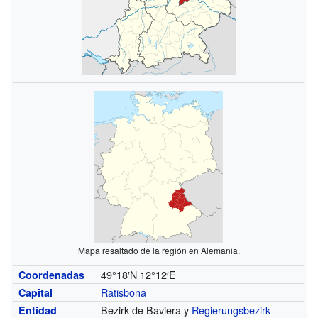
Mapa resaltado de la región en Alemania.
49°18′N
12°12′E
Coordenadas
Ratisbona
Capital
Bezirk de Baviera y
Regierungsbezirk
Entidad