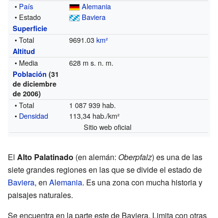
•
País
Alemania
• Estado
Baviera
Superficie
• Total
9691.03
km²
Altitud
• Media
628 m s. n. m.
Población
(31
de diciembre
de 2006)
• Total
1 087 939 hab.
•
Densidad
113,34 hab./km²
Sitio web oficial
El
Alto Palatinado
(en alemán:
Oberpfalz
) es una de las
siete grandes regiones en las que se divide el estado de
Baviera
, en
Alemania
. Es una zona con mucha historia y
paisajes naturales.
Se encuentra en la parte este de Baviera. Limita con otras