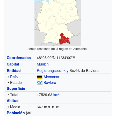
Mapa resaltado de la región en Alemania.
48°08′00″N
11°34′00″E
Coordenadas
Múnich
Capital
Regierungsbezirk
y Bezirk de Baviera
Entidad
•
País
Alemania
• Estado
Baviera
Superficie
• Total
17529.63
km²
Altitud
• Media
647 m s. n. m.
Población
(30