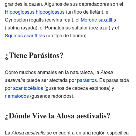
grandes la cazan. Algunos de sus depredadores son el
Hippoglossus hippoglossus
(un tipo de fletán), el
Cynoscion regalis (corvina real), el
Morone saxatilis
(lubina rayada), el Pomatomus saltator (pez azul) y el
Squalus acanthias
(un tipo de tiburón).
¿Tiene Parásitos?
Como muchos animales en la naturaleza, la
Alosa
aestivalis
puede ser afectada por
parásitos
. Es parasitada
por
acantocéfalos
(gusanos de cabeza espinosa) y
nematodos
(gusanos redondos).
¿Dónde Vive la Alosa aestivalis?
La
Alosa aestivalis
se encuentra en una región específica