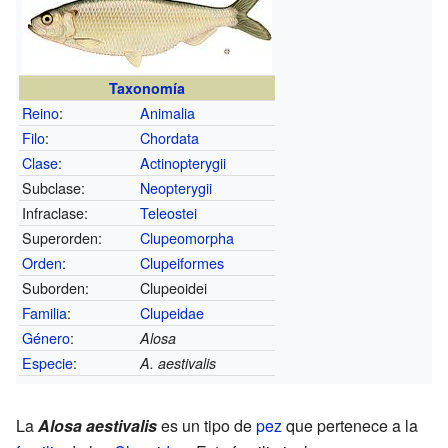
Taxonomía
Reino
:
Animalia
Filo
:
Chordata
Clase
:
Actinopterygii
Subclase:
Neopterygii
Infraclase:
Teleostei
Superorden:
Clupeomorpha
Orden
:
Clupeiformes
Suborden:
Clupeoidei
Familia
:
Clupeidae
Género
:
Alosa
Especie
:
A. aestivalis
La
Alosa aestivalis
es un tipo de
pez
que pertenece a la