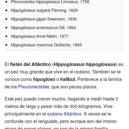
Linnaeus, 1758
Pleuronectes hippoglossus
Fleming, 1828
Hippoglossus vulgaris
Swainson, 1839
Hippoglossus gigas
Gill, 1864
Hippoglossus americanus
Malm, 1877
Hippoglossus linnei
Gottsche, 1965
Hippoglossus maximus
El
fletán del Atlántico
(
Hippoglossus hippoglossus
) es
un pez muy grande que vive en el océano. También se le
conoce como
hipogloso
o
halibut
. Pertenece a la familia
de los
Pleuronectidae
, que son peces planos.
Este pez puede crecer mucho, llegando a medir hasta 3
metros de largo y pesar más de 300 kilogramos. Vive
principalmente en el
océano Atlántico
. A veces se le
confunde con el lenguado, pero aunque son del mismo
grupo de peces planos, no son de la misma familia.