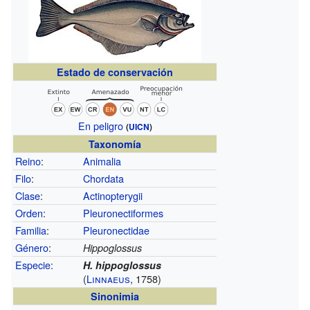
Estado de conservación
En peligro
(
UICN
)
Taxonomía
Reino
:
Animalia
Filo
:
Chordata
Clase
:
Actinopterygii
Orden
:
Pleuronectiformes
Familia
:
Pleuronectidae
Género
:
Hippoglossus
Especie
:
H. hippoglossus
(
Linnaeus
, 1758)
Sinonimia