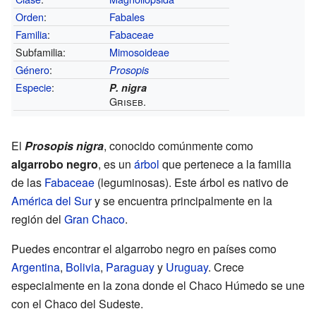
Orden
:
Fabales
Familia
:
Fabaceae
Subfamilia:
Mimosoideae
Género
:
Prosopis
Especie
:
P. nigra
Griseb.
El
Prosopis nigra
, conocido comúnmente como
algarrobo negro
, es un
árbol
que pertenece a la familia
de las
Fabaceae
(leguminosas). Este árbol es nativo de
América del Sur
y se encuentra principalmente en la
región del
Gran Chaco
.
Puedes encontrar el algarrobo negro en países como
Argentina
,
Bolivia
,
Paraguay
y
Uruguay
. Crece
especialmente en la zona donde el Chaco Húmedo se une
con el Chaco del Sudeste.