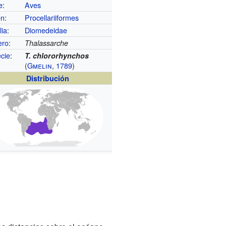
e
:
Aves
en
:
Procellariiformes
lia
:
Diomedeidae
ero
:
Thalassarche
cie
:
T. chlororhynchos
(
Gmelin
,
1789
)
Distribución