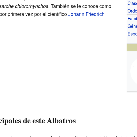
Clas
sarche chlororhynchos
. También se le conoce como
Ord
 por primera vez por el científico
Johann Friedrich
Fami
Gén
Espe
cipales de este Albatros