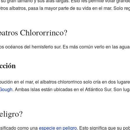
su gran tamaño y sus alas largas. Esto les permite volar grand
tros albatros, pasa la mayor parte de su vida en el mar. Solo re
atros Chlororrinco?
los océanos del hemisferio sur. Es más común verlo en las agu
cción
bución en el mar, el albatros chlororrinco solo cría en dos lugar
Gough
. Ambas islas están ubicadas en el Atlántico Sur. Son lug
eligro?
lasificado como una
especie en peligro
. Esto significa que su p