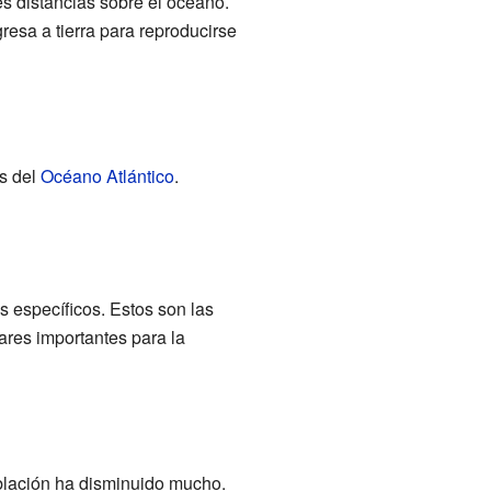
es distancias sobre el océano.
gresa a tierra para reproducirse
as del
Océano Atlántico
.
es específicos. Estos son las
ares importantes para la
oblación ha disminuido mucho.