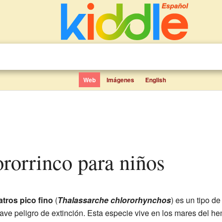
Web
Imágenes
English
lororrinco para niños
atros pico fino
(
Thalassarche chlororhynchos
) es un tipo d
ve peligro de extinción. Esta especie vive en los mares del he