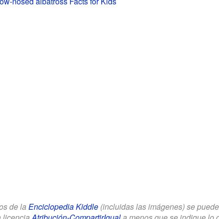
llow-nosed albatross Facts for Kids
los de la
Enciclopedia Kiddle
(incluidas las imágenes) se puede u
a licencia
Atribución-CompartirIgual
a menos que se indique lo con