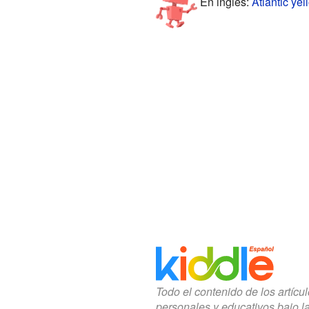
En inglés:
Atlantic ye
Todo el contenido de los artícu
personales y educativos bajo l