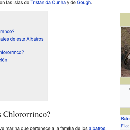
en las islas de
Tristán da Cunha
y de
Gough
.
rrinco?
pales de este Albatros
hlororrinco?
ción
s Chlororrinco?
Rein
Filo
:
ave marina que pertenece a la familia de los
albatros
.