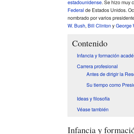
estadounidense
. Se hizo muy c
Federal
de Estados Unidos. Oc
nombrado por varios president
W. Bush
,
Bill Clinton
y
George 
Contenido
Infancia y formación acad
Carrera profesional
Antes de dirigir la Re
Su tiempo como Presi
Ideas y filosofía
Véase también
Infancia y formaci