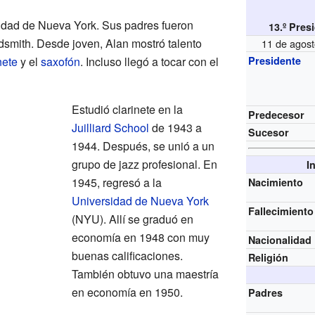
udad de Nueva York. Sus padres fueron
13.º Pres
smith. Desde joven, Alan mostró talento
11 de agos
nete
y el
saxofón
. Incluso llegó a tocar con el
Presidente
Estudió clarinete en la
Predecesor
Juilliard School
de 1943 a
Sucesor
1944. Después, se unió a un
grupo de jazz profesional. En
I
1945, regresó a la
Nacimiento
Universidad de Nueva York
Fallecimiento
(NYU). Allí se graduó en
economía en 1948 con muy
Nacionalidad
buenas calificaciones.
Religión
También obtuvo una maestría
en economía en 1950.
Padres