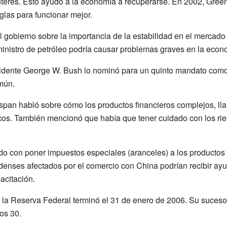
nterés. Esto ayudó a la economía a recuperarse. En 2002, Gree
glas para funcionar mejor.
gobierno sobre la importancia de la estabilidad en el mercado 
uministro de petróleo podría causar problemas graves en la econ
sidente George W. Bush lo nominó para un quinto mandato como
mún.
span habló sobre cómo los productos financieros complejos, l
cos. También mencionó que había que tener cuidado con los ri
o con poner impuestos especiales (aranceles) a los productos
denses afectados por el comercio con China podrían recibir ay
citación.
 la Reserva Federal terminó el 31 de enero de 2006. Su suceso
os 30.