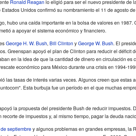
dente
Ronald Reagan
lo eligió para ser el nuevo presidente de 
 Estados Unidos confirmó su nombramiento el 11 de agosto de
go, hubo una caída importante en la bolsa de valores en 1987.
etió a apoyar el sistema económico y financiero.
tes
George H. W. Bush
,
Bill Clinton
y
George W. Bush
. El presi
 Greenspan apoyó el plan de Clinton para reducir el déficit d
an en la idea de que la cantidad de dinero en circulación es 
rescate económico para México durante una crisis en 1994-199
ó las tasas de interés varias veces. Algunos creen que estas a
 puntocom". Esta burbuja fue un período en el que muchas empre
oyó la propuesta del presidente Bush de reducir impuestos. Dij
n recorte de impuestos y, al mismo tiempo, pagar la deuda nacio
 de septiembre
y algunos problemas en grandes empresas, la R