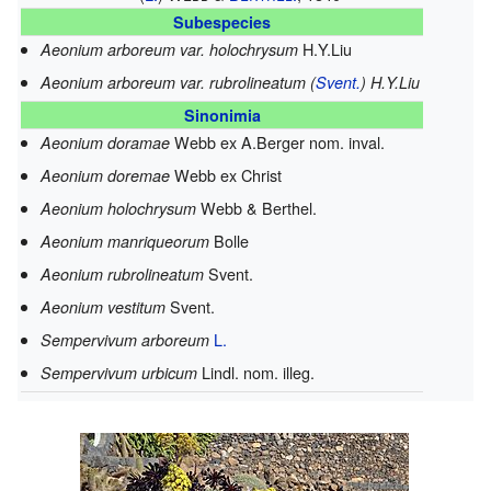
Subespecies
H.Y.Liu
Aeonium arboreum var. holochrysum
Aeonium arboreum var. rubrolineatum (
Svent.
) H.Y.Liu
Sinonimia
Webb ex A.Berger
nom. inval.
Aeonium doramae
Webb ex Christ
Aeonium doremae
Webb & Berthel.
Aeonium holochrysum
Bolle
Aeonium manriqueorum
Svent.
Aeonium rubrolineatum
Svent.
Aeonium vestitum
L.
Sempervivum arboreum
Lindl.
nom. illeg.
Sempervivum urbicum