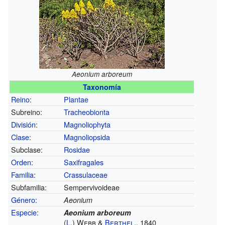
Aeonium arboreum
Taxonomía
Reino
:
Plantae
Subreino:
Tracheobionta
División
:
Magnoliophyta
Clase
:
Magnoliopsida
Subclase:
Rosidae
Orden
:
Saxifragales
Familia
:
Crassulaceae
Subfamilia:
Sempervivoideae
Género
:
Aeonium
Especie
:
Aeonium arboreum
(
L.
) Webb &
Berthel.
, 1840