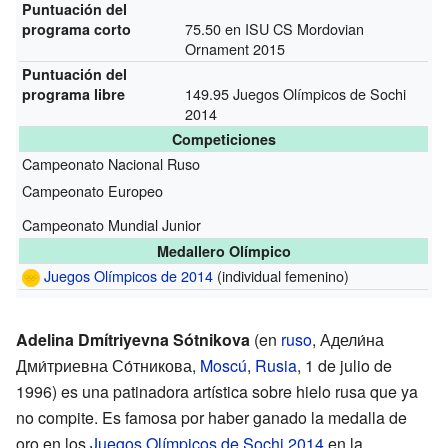
Puntuación del
75.50 en ISU CS Mordovian
programa corto
Ornament 2015
Puntuación del
149.95 Juegos Olímpicos de Sochi
programa libre
2014
Competiciones
Campeonato Nacional Ruso
Campeonato Europeo
Campeonato Mundial Junior
Medallero Olímpico
Juegos Olímpicos de 2014
(individual femenino)
Adelina Dmítriyevna Sótnikova
(en
ruso
,
Адели́на
Дми́триевна Со́тникова
,
Moscú
,
Rusia
, 1 de julio de
1996) es una patinadora artística sobre hielo rusa que ya
no compite. Es famosa por haber ganado la medalla de
oro en los
Juegos Olímpicos de Sochi 2014
en la