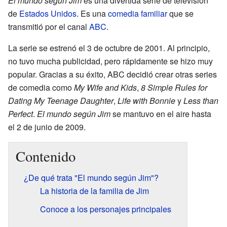
El mundo según Jim
es una divertida serie de televisión
de
Estados Unidos
. Es una
comedia familiar
que se
transmitió por el canal
ABC
.
La serie se estrenó el 3 de octubre de 2001. Al principio,
no tuvo mucha publicidad, pero rápidamente se hizo muy
popular. Gracias a su éxito, ABC decidió crear otras series
de comedia como
My Wife and Kids
,
8 Simple Rules for
Dating My Teenage Daughter
,
Life with Bonnie
y
Less than
Perfect
.
El mundo según Jim
se mantuvo en el aire hasta
el 2 de junio de 2009.
Contenido
¿De qué trata "El mundo según Jim"?
La historia de la familia de Jim
Conoce a los personajes principales