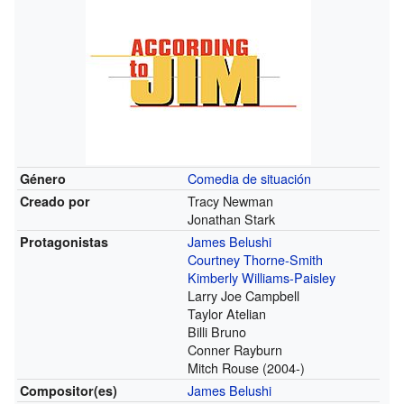
Comedia de situación
Género
Tracy Newman
Creado por
Jonathan Stark
James Belushi
Protagonistas
Courtney Thorne-Smith
Kimberly Williams-Paisley
Larry Joe Campbell
Taylor Atelian
Billi Bruno
Conner Rayburn
Mitch Rouse (2004-)
James Belushi
Compositor(es)