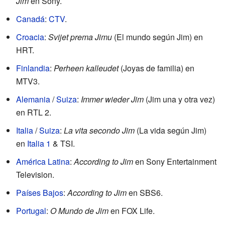
Jim
en Sony.
Canadá
:
CTV
.
Croacia
:
Svijet prema Jimu
(El mundo según Jim) en
HRT.
Finlandia
:
Perheen kalleudet
(Joyas de familia) en
MTV3.
Alemania
/
Suiza
:
Immer wieder Jim
(Jim una y otra vez)
en RTL 2.
Italia
/
Suiza
:
La vita secondo Jim
(La vida según Jim)
en
Italia 1
& TSI.
América Latina
:
According to Jim
en Sony Entertainment
Television.
Países Bajos
:
According to Jim
en SBS6.
Portugal
:
O Mundo de Jim
en FOX Life.