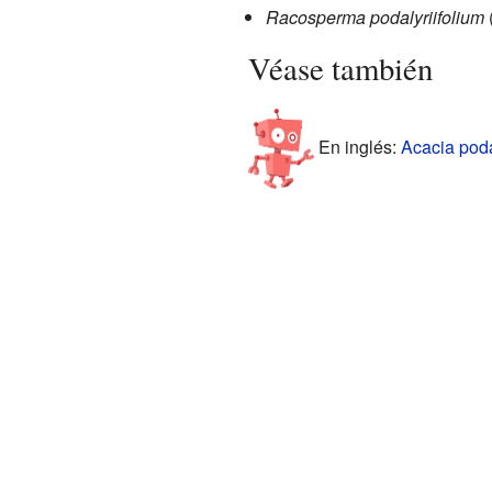
Racosperma podalyriifolium
Véase también
En inglés:
Acacia podal