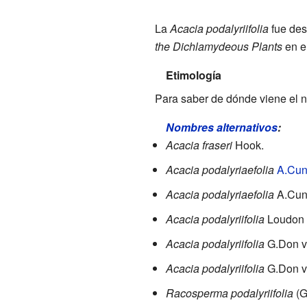
La
Acacia podalyriifolia
fue des
the Dichlamydeous Plants
en e
Etimología
Para saber de dónde viene el
Nombres alternativos
:
Acacia fraseri
Hook.
Acacia podalyriaefolia
A.Cun
Acacia podalyriaefolia
A.Cun
Acacia podalyriifolia
Loudon
Acacia podalyriifolia
G.Don v
Acacia podalyriifolia
G.Don v
Racosperma podalyriifolia
(G