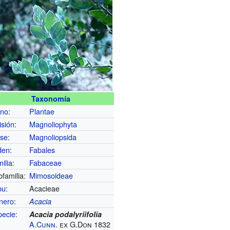
Taxonomía
ino
:
Plantae
isión
:
Magnoliophyta
ase
:
Magnoliopsida
den
:
Fabales
ilia
:
Fabaceae
familia:
Mimosoideae
bu
:
Acacieae
nero
:
Acacia
pecie
:
Acacia podalyriifolia
A.Cunn.
ex G.Don 1832