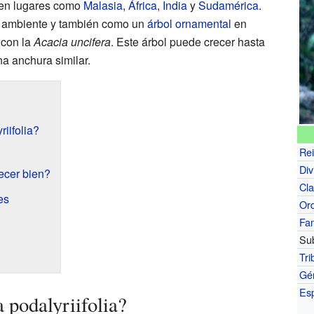
 en lugares como
Malasia
,
África
,
India
y
Sudamérica
.
io ambiente y también como un
árbol ornamental
en
 con la
Acacia uncifera
. Este árbol puede crecer hasta
na anchura similar.
iifolia?
Re
Div
ecer bien?
Cl
es
Or
Fam
Sub
Tri
Gé
Es
 podalyriifolia?