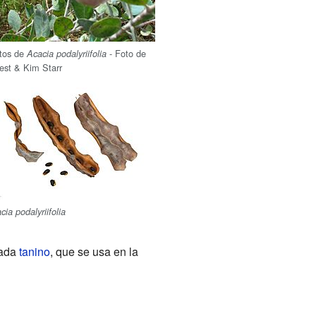
tos de
- Foto de
Acacia podalyriifolia
est & Kim Starr
cia podalyriifolia
mada
tanino
, que se usa en la