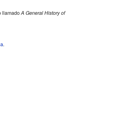
ro llamado
A General History of
ia
.