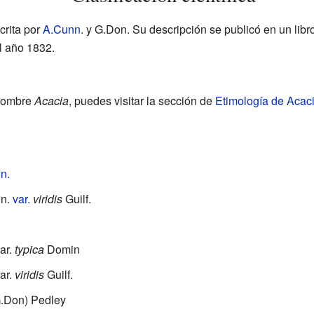
crita por
A.Cunn.
y G.Don. Su descripción se publicó en un lib
l año 1832.
 nombre
Acacia
, puedes visitar la sección de
Etimología de Acac
n.
n.
var.
viridis
Guilf.
ar.
typica
Domin
ar.
viridis
Guilf.
.Don) Pedley