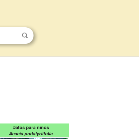
Datos para niños
Acacia podalyriifolia