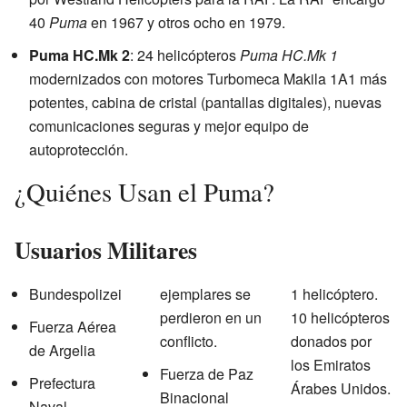
40
Puma
en 1967 y otros ocho en 1979.
Puma HC.Mk 2
: 24 helicópteros
Puma HC.Mk 1
modernizados con motores Turbomeca Makila 1A1 más
potentes, cabina de cristal (pantallas digitales), nuevas
comunicaciones seguras y mejor equipo de
autoprotección.
¿Quiénes Usan el Puma?
Usuarios Militares
Bundespolizei
ejemplares se
1 helicóptero.
perdieron en un
10 helicópteros
Fuerza Aérea
conflicto.
donados por
de Argelia
los Emiratos
Fuerza de Paz
Prefectura
Árabes Unidos.
Binacional
Naval