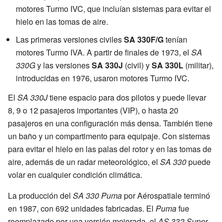
motores Turmo IVC, que incluían sistemas para evitar el
hielo en las tomas de aire.
Las primeras versiones civiles
SA 330F/G
tenían
motores Turmo IVA. A partir de finales de 1973, el
SA
330G
y las versiones
SA 330J
(civil) y
SA 330L
(militar),
introducidas en 1976, usaron motores Turmo IVC.
El
SA 330J
tiene espacio para dos pilotos y puede llevar
8, 9 o 12 pasajeros importantes (VIP), o hasta 20
pasajeros en una configuración más densa. También tiene
un baño y un compartimento para equipaje. Con sistemas
para evitar el hielo en las palas del rotor y en las tomas de
aire, además de un radar meteorológico, el
SA 330
puede
volar en cualquier condición climática.
La producción del
SA 330 Puma
por Aérospatiale terminó
en 1987, con 692 unidades fabricadas. El
Puma
fue
reemplazado por una versión mejorada, el
AS 332 Super