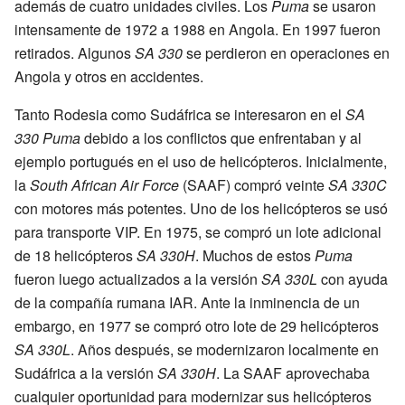
además de cuatro unidades civiles. Los
Puma
se usaron
intensamente de 1972 a 1988 en Angola. En 1997 fueron
retirados. Algunos
SA 330
se perdieron en operaciones en
Angola y otros en accidentes.
Tanto Rodesia como Sudáfrica se interesaron en el
SA
330 Puma
debido a los conflictos que enfrentaban y al
ejemplo portugués en el uso de helicópteros. Inicialmente,
la
South African Air Force
(SAAF) compró veinte
SA 330C
con motores más potentes. Uno de los helicópteros se usó
para transporte VIP. En 1975, se compró un lote adicional
de 18 helicópteros
SA 330H
. Muchos de estos
Puma
fueron luego actualizados a la versión
SA 330L
con ayuda
de la compañía rumana IAR. Ante la inminencia de un
embargo, en 1977 se compró otro lote de 29 helicópteros
SA 330L
. Años después, se modernizaron localmente en
Sudáfrica a la versión
SA 330H
. La SAAF aprovechaba
cualquier oportunidad para modernizar sus helicópteros