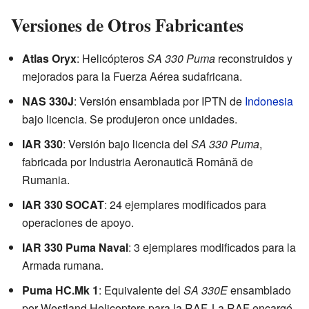
Versiones de Otros Fabricantes
Atlas Oryx
: Helicópteros
SA 330 Puma
reconstruidos y
mejorados para la Fuerza Aérea sudafricana.
NAS 330J
: Versión ensamblada por IPTN de
Indonesia
bajo licencia. Se produjeron once unidades.
IAR 330
: Versión bajo licencia del
SA 330 Puma
,
fabricada por Industria Aeronautică Română de
Rumania.
IAR 330 SOCAT
: 24 ejemplares modificados para
operaciones de apoyo.
IAR 330 Puma Naval
: 3 ejemplares modificados para la
Armada rumana.
Puma HC.Mk 1
: Equivalente del
SA 330E
ensamblado
por Westland Helicopters para la RAF. La RAF encargó