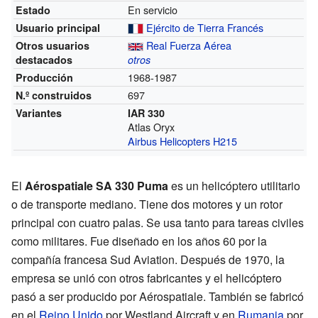
En servicio
Estado
Ejército de Tierra Francés
Usuario principal
Real Fuerza Aérea
Otros usuarios
destacados
otros
1968-1987
Producción
697
N.º construidos
Variantes
IAR 330
Atlas Oryx
Airbus Helicopters H215
El
Aérospatiale SA 330 Puma
es un helicóptero utilitario
o de transporte mediano. Tiene dos motores y un rotor
principal con cuatro palas. Se usa tanto para tareas civiles
como militares. Fue diseñado en los años 60 por la
compañía francesa Sud Aviation. Después de 1970, la
empresa se unió con otros fabricantes y el helicóptero
pasó a ser producido por Aérospatiale. También se fabricó
en el
Reino Unido
por Westland Aircraft y en
Rumania
por