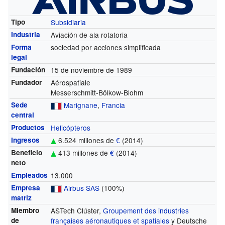
Tipo
Subsidiaria
Industria
Aviación de ala rotatoria
Forma
sociedad por acciones simplificada
legal
Fundación
15 de noviembre de 1989
Fundador
Aérospatiale
Messerschmitt-Bölkow-Blohm
Sede
Marignane
,
Francia
central
Productos
Helicópteros
Ingresos
6.524 millones de
€
(2014)
Beneficio
413 millones de
€
(2014)
neto
Empleados
13.000
Empresa
Airbus SAS
(100%)
matriz
Miembro
ASTech Clúster,
Groupement des industries
de
françaises aéronautiques et spatiales
y Deutsche