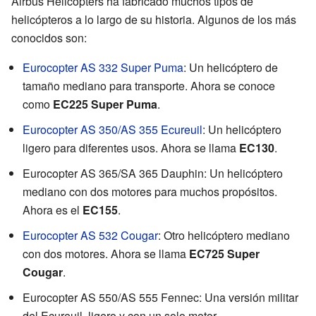
Airbus Helicopters ha fabricado muchos tipos de
helicópteros a lo largo de su historia. Algunos de los más
conocidos son:
Eurocopter AS 332 Super Puma
: Un helicóptero de
tamaño mediano para transporte. Ahora se conoce
como
EC225 Super Puma
.
Eurocopter AS 350/AS 355 Ecureuil
: Un helicóptero
ligero para diferentes usos. Ahora se llama
EC130
.
Eurocopter AS 365/SA 365 Dauphin: Un helicóptero
mediano con dos motores para muchos propósitos.
Ahora es el
EC155
.
Eurocopter AS 532 Cougar
: Otro helicóptero mediano
con dos motores. Ahora se llama
EC725 Super
Cougar
.
Eurocopter AS 550/AS 555 Fennec: Una versión militar
del Ecureuil, ligero y con un solo motor.