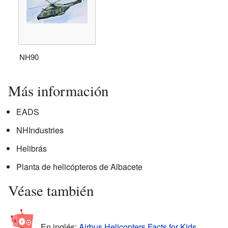
NH90
Más información
EADS
NHIndustries
Helibrás
Planta de helicópteros de Albacete
Véase también
En inglés:
Airbus Helicopters Facts for Kids