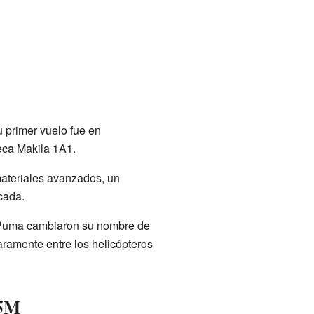
 primer vuelo fue en
eca Makila 1A1.
ateriales avanzados, un
cada.
r Puma cambiaron su nombre de
aramente entre los helicópteros
15M