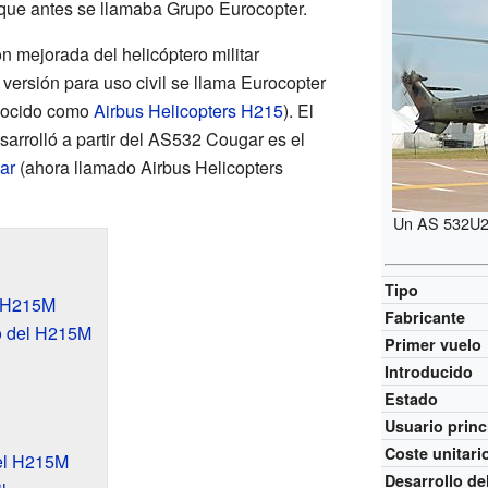
 que antes se llamaba Grupo Eurocopter.
 mejorada del helicóptero militar
 versión para uso civil se llama Eurocopter
nocido como
Airbus Helicopters H215
). El
arrolló a partir del AS532 Cougar es el
ar
(ahora llamado Airbus Helicopters
Un AS 532U2 
Tipo
o H215M
Fabricante
o del H215M
Primer vuelo
Introducido
Estado
Usuario princ
Coste unitari
del H215M
Desarrollo de