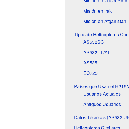
Misión en la Isla Pereji
Misión en Irak
Misión en Afganistán
Tipos de Helicópteros Cou
AS532SC
AS532UL/AL
AS535
EC725
Países que Usan el H215
Usuarios Actuales
Antiguos Usuarios
Datos Técnicos (AS532 U
Helicópteros Similares