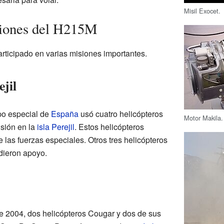
Misil Exocet.
ciones del H215M
rticipado en varias misiones importantes.
ejil
ipo especial de
España
usó cuatro helicópteros
Motor Makila.
sión en la
isla Perejil
. Estos helicópteros
 las fuerzas especiales. Otros tres helicópteros
dieron apoyo.
e 2004, dos helicópteros Cougar y dos de sus