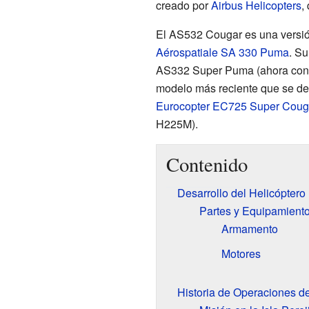
creado por
Airbus Helicopters
,
El AS532 Cougar es una versión
Aérospatiale SA 330 Puma
. Su
AS332 Super Puma (ahora co
modelo más reciente que se des
Eurocopter EC725 Super Coug
H225M).
Contenido
Desarrollo del Helicópter
Partes y Equipamient
Armamento
Motores
Historia de Operaciones 