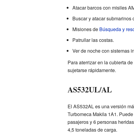
Atacar barcos con misiles A
Buscar y atacar submarinos c
Misiones de
Búsqueda y res
Patrullar las costas.
Ver de noche con sistemas inf
Para aterrizar en la cubierta d
sujetarse rápidamente.
AS532UL/AL
El AS532AL es una versión más
Turbomeca Makila 1A1. Puede ll
pasajeros y 6 personas heridas
4,5 toneladas de carga.