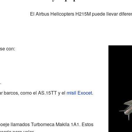
El Airbus Helicopters H215M puede llevar difere
se con:
.
ar barcos, como el AS.15TT y el
misil Exocet
.
boeje llamados Turbomeca Makila 1A1. Estos
saria para volar.