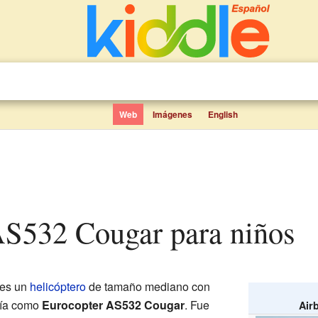
Web
Imágenes
English
 AS532 Cougar para niños
es un
helicóptero
de tamaño mediano con
cía como
Eurocopter AS532 Cougar
. Fue
Air