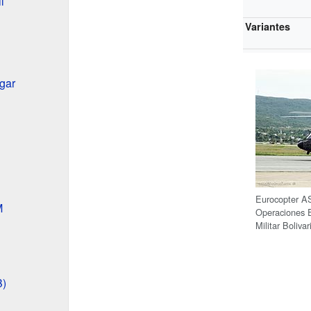
l
Variantes
gar
Eurocopter A
M
Operaciones E
Militar Boliva
B)