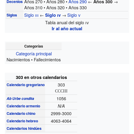
Años 270 • Años 280 •
Años 290
←
→
Años 300
Decenios
Años 310 • Años 320 • Años 330
Siglo
iii
←
→
Siglo
v
Siglo
iv
Siglos
Tabla anual del siglo
iv
Ir al año actual
Categorías
Categoría principal
Nacimientos • Fallecimientos
303 en otros calendarios
303
Calendario gregoriano
CCCIII
1056
Ab Urbe condita
N/A
Calendario armenio
2999-3000
Calendario chino
4063-4064
Calendario hebreo
Calendarios hindúes