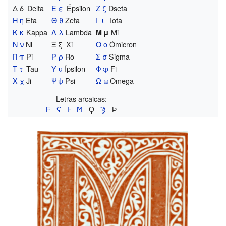
Δ δ
Delta
Ε ε
Épsilon
Ζ ζ
Dseta
Η η
Eta
Θ θ
Zeta
Ι ι
Iota
Κ κ
Kappa
Λ λ
Lambda
Mi
Μ μ
Ν ν
Ni
Ξ ξ
Xi
Ο ο
Ómicron
Π π
Pi
Ρ ρ
Ro
Σ σ
Sigma
Τ τ
Tau
Υ υ
Ípsilon
Φ φ
Fi
Χ χ
Ji
Ψ ψ
Psi
Ω ω
Omega
Letras arcaicas:
Ϝ
Ϛ
Ͱ
Ϻ
Ϙ
Ϡ
Ϸ