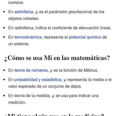
cuerpos.
En
astrofísica
, μ es el parámetro gravitacional de los
objetos celestes.
En radiofísica, indica el coeficiente de atenuación lineal.
En
termodinámica
, representa el
potencial químico
de
un sistema.
¿Cómo se usa Mi en las matemáticas?
En
teoría de números
, μ es la función de Möbius.
En
probabilidad
y
estadística
, μ representa la media o el
valor esperado de un conjunto de datos.
En teoría de la medida, μ se usa para indicar una
medición.