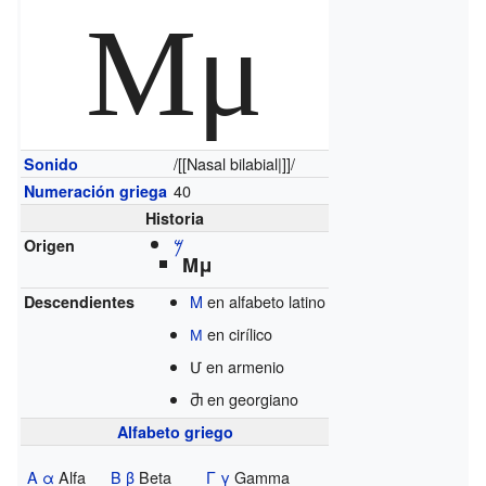
Μμ
/[[Nasal bilabial|]]/
Sonido
40
Numeración griega
Historia
𐤌
Origen
Μμ
M
en alfabeto latino
Descendientes
М
en cirílico
Մ en armenio
Ⴋ en georgiano
Alfabeto griego
Α α
Alfa
Β β
Beta
Γ γ
Gamma