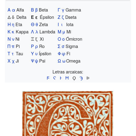
Α α
Alfa
Β β
Beta
Γ γ
Gamma
Δ δ
Delta
Épsilon
Ζ ζ
Dseta
Ε ε
Η η
Eta
Θ θ
Zeta
Ι ι
Iota
Κ κ
Kappa
Λ λ
Lambda
Μ μ
Mi
Ν ν
Ni
Ξ ξ
Xi
Ο ο
Ómicron
Π π
Pi
Ρ ρ
Ro
Σ σ
Sigma
Τ τ
Tau
Υ υ
Ípsilon
Φ φ
Fi
Χ χ
Ji
Ψ ψ
Psi
Ω ω
Omega
Letras arcaicas:
Ϝ
Ϛ
Ͱ
Ϻ
Ϙ
Ϡ
Ϸ