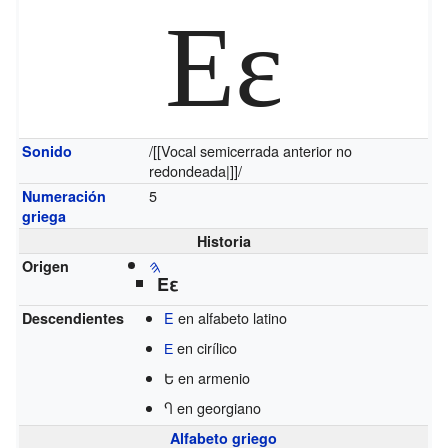
Εε
/[[Vocal semicerrada anterior no
Sonido
redondeada|]]/
5
Numeración
griega
Historia
𐤄
Origen
Εε
E
en alfabeto latino
Descendientes
Е
en cirílico
Ե en armenio
Ⴄ en georgiano
Alfabeto griego