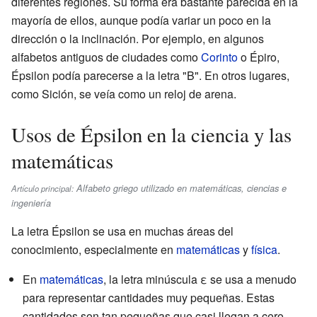
diferentes regiones. Su forma era bastante parecida en la
mayoría de ellos, aunque podía variar un poco en la
dirección o la inclinación. Por ejemplo, en algunos
alfabetos antiguos de ciudades como
Corinto
o Épiro,
Épsilon podía parecerse a la letra "B". En otros lugares,
como Sición, se veía como un reloj de arena.
Usos de Épsilon en la ciencia y las
matemáticas
Alfabeto griego utilizado en matemáticas, ciencias e
Artículo principal:
ingeniería
La letra Épsilon se usa en muchas áreas del
conocimiento, especialmente en
matemáticas
y
física
.
En
matemáticas
, la letra minúscula ε se usa a menudo
para representar cantidades muy pequeñas. Estas
cantidades son tan pequeñas que casi llegan a cero.