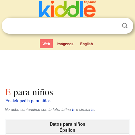
Web
Imágenes
English
Ε para niños
Enciclopedia para niños
No debe confundirse con la letra latina
E
o cirílica
Е
.
Datos para niños
Épsilon