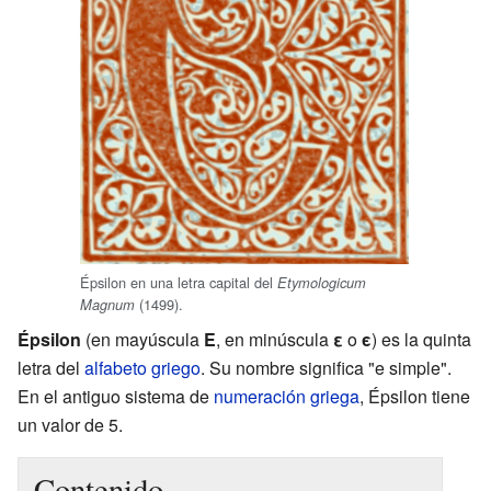
Épsilon en una letra capital del
Etymologicum
(1499).
Magnum
Épsilon
(en mayúscula
Ε
, en minúscula
ε
o
ϵ
) es la quinta
letra del
alfabeto griego
. Su nombre significa "e simple".
En el antiguo sistema de
numeración griega
, Épsilon tiene
un valor de 5.
Contenido