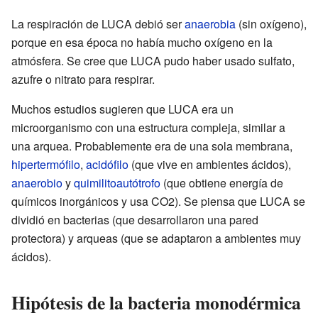
La respiración de LUCA debió ser
anaerobia
(sin oxígeno),
porque en esa época no había mucho oxígeno en la
atmósfera. Se cree que LUCA pudo haber usado sulfato,
azufre o nitrato para respirar.
Muchos estudios sugieren que LUCA era un
microorganismo con una estructura compleja, similar a
una arquea. Probablemente era de una sola membrana,
hipertermófilo
,
acidófilo
(que vive en ambientes ácidos),
anaerobio
y
quimilitoautótrofo
(que obtiene energía de
químicos inorgánicos y usa CO2). Se piensa que LUCA se
dividió en bacterias (que desarrollaron una pared
protectora) y arqueas (que se adaptaron a ambientes muy
ácidos).
Hipótesis de la bacteria monodérmica