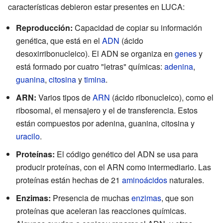
características debieron estar presentes en LUCA:
Reproducción:
Capacidad de copiar su información
genética, que está en el
ADN
(ácido
desoxirribonucleico). El ADN se organiza en
genes
y
está formado por cuatro "letras" químicas:
adenina
,
guanina
,
citosina
y
timina
.
ARN:
Varios tipos de
ARN
(ácido ribonucleico), como el
ribosomal, el mensajero y el de transferencia. Estos
están compuestos por adenina, guanina, citosina y
uracilo
.
Proteínas:
El código genético del ADN se usa para
producir proteínas, con el ARN como intermediario. Las
proteínas están hechas de 21
aminoácidos
naturales.
Enzimas:
Presencia de muchas
enzimas
, que son
proteínas que aceleran las reacciones químicas.