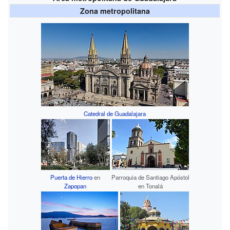
Zona metropolitana
Catedral de Guadalajara
Puerta de Hierro
en
Parroquia de Santiago Apóstol
Zapopan
en Tonalá