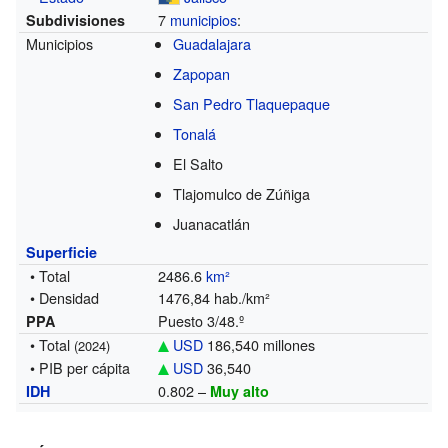
7
municipios
:
Subdivisiones
Municipios
Guadalajara
Zapopan
San Pedro Tlaquepaque
Tonalá
El Salto
Tlajomulco de Zúñiga
Juanacatlán
Superficie
• Total
2486.6
km²
• Densidad
1476,84 hab./km²
Puesto 3/48.º
PPA
• Total
USD
186,540 millones
(2024)
• PIB per cápita
USD
36,540
0.802 –
IDH
Muy alto