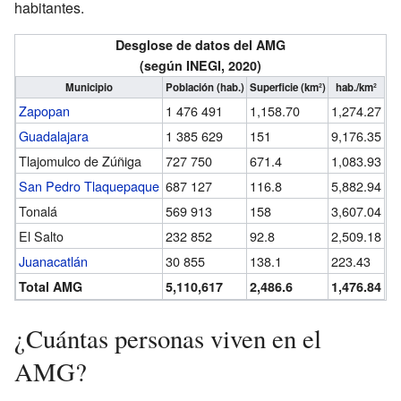
habitantes.
Desglose de datos del AMG
(según INEGI, 2020)
Municipio
Población (hab.)
Superficie (km²)
hab./km²
Zapopan
1 476 491
1,158.70
1,274.27
Guadalajara
1 385 629
151
9,176.35
Tlajomulco de Zúñiga
727 750
671.4
1,083.93
San Pedro Tlaquepaque
687 127
116.8
5,882.94
Tonalá
569 913
158
3,607.04
El Salto
232 852
92.8
2,509.18
Juanacatlán
30 855
138.1
223.43
Total AMG
5,110,617
2,486.6
1,476.84
¿Cuántas personas viven en el
AMG?