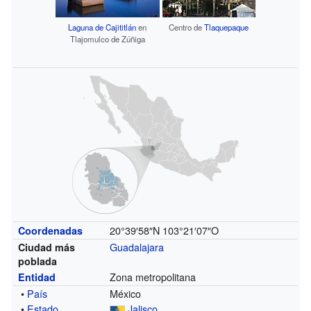
Laguna de Cajititlán
en
Centro de
Tlaquepaque
Tlajomulco de Zúñiga
20°39′58″N
103°21′07″O
Coordenadas
Guadalajara
Ciudad más
poblada
Zona metropolitana
Entidad
•
País
México
•
Estado
Jalisco