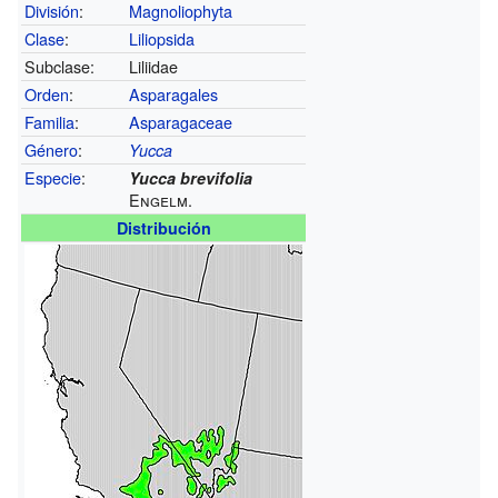
División
:
Magnoliophyta
Clase
:
Liliopsida
Subclase:
Liliidae
Orden
:
Asparagales
Familia
:
Asparagaceae
Género
:
Yucca
Especie
:
Yucca brevifolia
Engelm.
Distribución