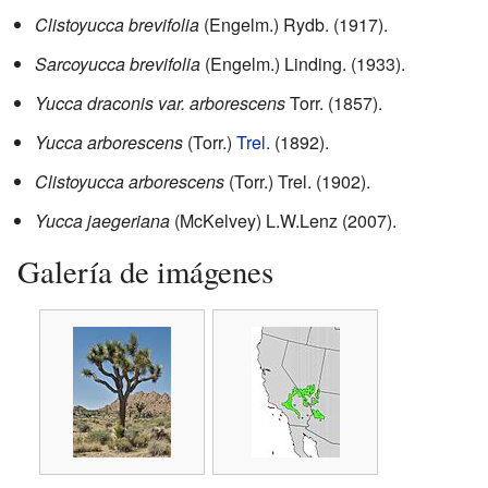
Clistoyucca brevifolia
(Engelm.) Rydb. (1917).
Sarcoyucca brevifolia
(Engelm.) Linding. (1933).
Yucca draconis var. arborescens
Torr. (1857).
Yucca arborescens
(Torr.)
Trel.
(1892).
Clistoyucca arborescens
(Torr.) Trel. (1902).
Yucca jaegeriana
(McKelvey) L.W.Lenz (2007).
Galería de imágenes