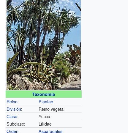
Taxonomía
Reino
:
Plantae
División
:
Reino vegetal
Clase
:
Yucca
Subclase:
Liliidae
Orden
:
Asparagales