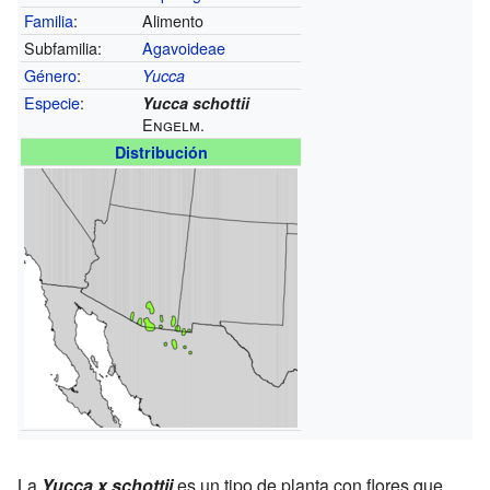
Familia
:
Alimento
Subfamilia:
Agavoideae
Género
:
Yucca
Especie
:
Yucca schottii
Engelm.
Distribución
La
Yucca x schottii
es un tipo de planta con flores que