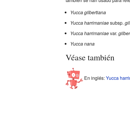
también se han usado para refe
Yucca gilbertiana
Yucca harrimaniae
subsp.
gi
Yucca harrimaniae
var.
gilbe
Yucca nana
Véase también
En inglés:
Yucca harri