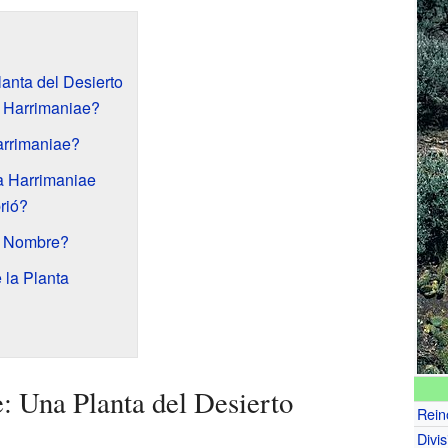
anta del Desierto
 Harrimaniae?
rrimaniae?
a Harrimaniae
rió?
u Nombre?
 la Planta
 Una Planta del Desierto
Rein
Divis