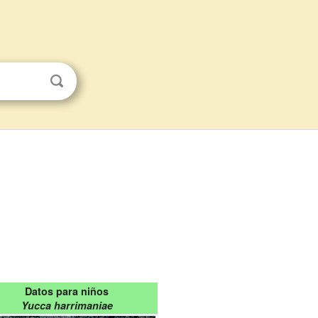
Datos para niños
Yucca harrimaniae