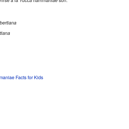
rirse a la
Yucca harrimaniae
son:
lbertiana
rtiana
maniae Facts for Kids