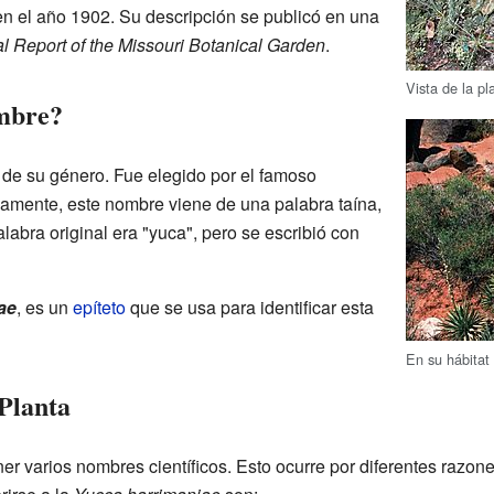
 en el año 1902. Su descripción se publicó en una
l Report of the Missouri Botanical Garden
.
Vista de la pl
ombre?
de su género. Fue elegido por el famoso
samente, este nombre viene de una palabra taína,
labra original era "yuca", pero se escribió con
ae
, es un
epíteto
que se usa para identificar esta
En su hábitat 
Planta
ner varios nombres científicos. Esto ocurre por diferentes razo