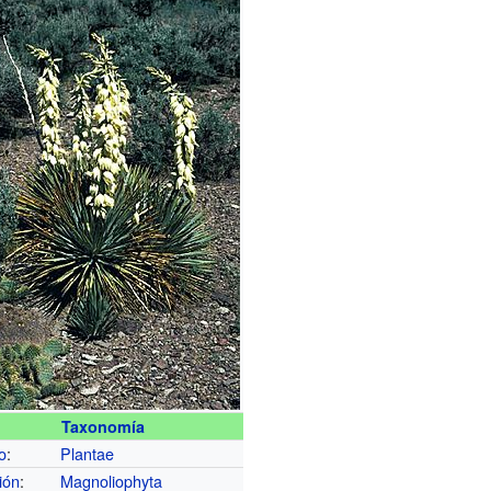
Taxonomía
o
:
Plantae
ión
:
Magnoliophyta