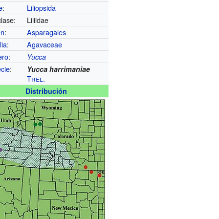
e
:
Liliopsida
lase:
Liliidae
en
:
Asparagales
lia
:
Agavaceae
ero
:
Yucca
cie
:
Yucca harrimaniae
Trel.
Distribución