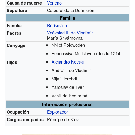
Veneno
Causa de muerte
Catedral de la Dormición
Sepultura
Familia
Rúrikovich
Familia
Vsévolod III de Vladímir
Padres
María Shvárnovna
NN of Polowoden
Cónyuge
Feodossiya Mstislavna
(desde 1214)
Alejandro Nevski
Hijos
Andréi II de Vladímir
Mijaíl Jorobrit
Yaroslav de Tver
Vasili de Kostromá
Información profesional
Explorador
Ocupación
Príncipe de Kiev
Cargos ocupados