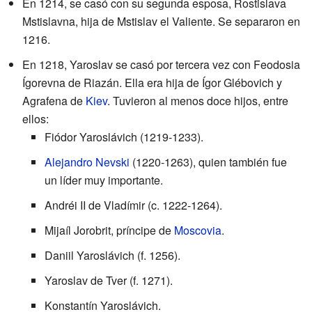
En 1214, se casó con su segunda esposa, Rostislava
Mstislavna, hija de Mstislav el Valiente. Se separaron en
1216.
En 1218, Yaroslav se casó por tercera vez con Feodosia
Ígorevna de Riazán. Ella era hija de Ígor Glébovich y
Agrafena de
Kiev
. Tuvieron al menos doce hijos, entre
ellos:
Fiódor Yaroslávich (1219-1233).
Alejandro Nevski
(1220-1263), quien también fue
un líder muy importante.
Andréi II de Vladímir (c. 1222-1264).
Mijaíl Jorobrit, príncipe de
Moscovia
.
Daniil Yaroslávich (f. 1256).
Yaroslav de Tver (f. 1271).
Konstantín Yaroslávich.