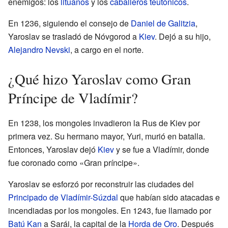
enemigos: los
lituanos
y los
caballeros teutónicos
.
En 1236, siguiendo el consejo de
Daniel de Galitzia
,
Yaroslav se trasladó de Nóvgorod a
Kiev
. Dejó a su hijo,
Alejandro Nevski
, a cargo en el norte.
¿Qué hizo Yaroslav como Gran
Príncipe de Vladímir?
En 1238, los mongoles invadieron la Rus de Kiev por
primera vez. Su hermano mayor, Yuri, murió en batalla.
Entonces, Yaroslav dejó
Kiev
y se fue a Vladímir, donde
fue coronado como «Gran príncipe».
Yaroslav se esforzó por reconstruir las ciudades del
Principado de Vladímir-Súzdal
que habían sido atacadas e
incendiadas por los mongoles. En 1243, fue llamado por
Batú Kan
a Sarái, la capital de la
Horda de Oro
. Después