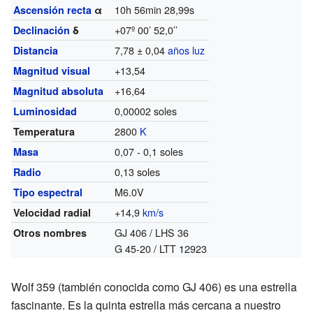
10h 56min 28,99s
Ascensión recta
α
+07º 00’ 52,0’’
Declinación
δ
7,78 ± 0,04
años luz
Distancia
+13,54
Magnitud visual
+16,64
Magnitud absoluta
0,00002 soles
Luminosidad
2800
K
Temperatura
0,07 - 0,1 soles
Masa
0,13 soles
Radio
M6.0V
Tipo espectral
+14,9
km/s
Velocidad radial
GJ 406 / LHS 36
Otros nombres
G 45-20 / LTT 12923
Wolf 359 (también conocida como GJ 406) es una estrella
fascinante. Es la quinta estrella más cercana a nuestro