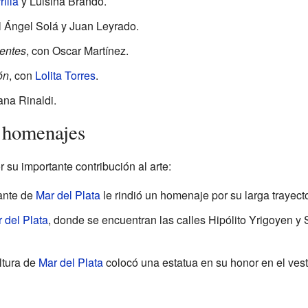
illa
y Luisina Brando.
l Ángel Solá y Juan Leyrado.
ientes
, con Oscar Martínez.
ón
, con
Lolita Torres
.
ana Rinaldi.
 homenajes
 su importante contribución al arte:
ante de
Mar del Plata
le rindió un homenaje por su larga trayecto
 del Plata
, donde se encuentran las calles Hipólito Yrigoyen y
ltura de
Mar del Plata
colocó una estatua en su honor en el vest