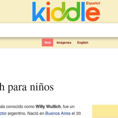
Web
Imágenes
English
ch para niños
más conocido como
Willy Wullich
, fue un
ctor
argentino. Nació en
Buenos Aires
el 30