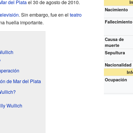
Mar del Plata
el 30 de agosto de 2010.
I
Nacimiento
televisión
. Sin embargo, fue en el
teatro
Fallecimiento
a huella importante.
Causa de
muerte
Wullich
Sepultura
o
Nacionalidad
uperación
In
Ocupación
lón de Mar del Plata
Wullich?
lly Wullich