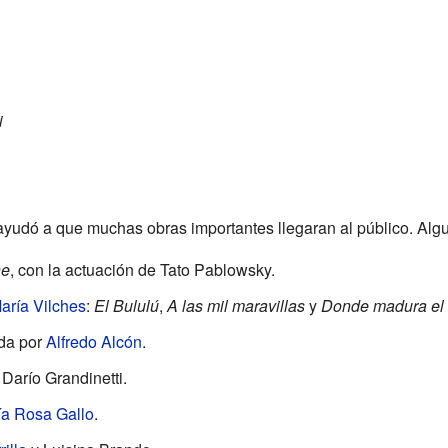
i
ayudó a que muchas obras importantes llegaran al público. Algu
ne
, con la actuación de Tato Pablowsky.
aría Vilches
:
El Bululú
,
A las mil maravillas
y
Donde madura el 
ada por
Alfredo Alcón
.
Darío Grandinetti.
ía Rosa Gallo
.