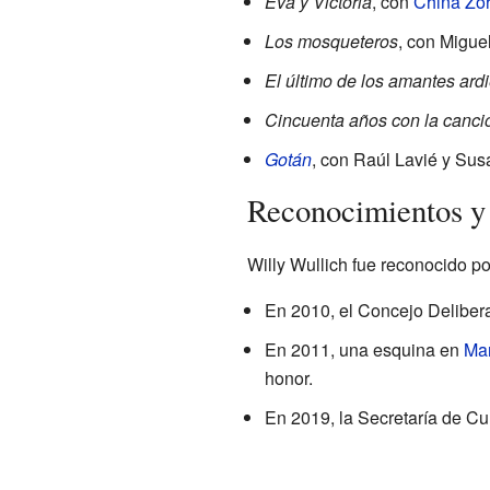
Eva y Victoria
, con
China Zorr
Los mosqueteros
, con Migue
El último de los amantes ard
Cincuenta años con la canci
Gotán
, con Raúl Lavié y Sus
Reconocimientos y
Willy Wullich fue reconocido por
En 2010, el Concejo Deliber
En 2011, una esquina en
Mar
honor.
En 2019, la Secretaría de Cu