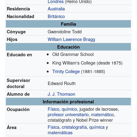
Londres
(Reino Unido)
Australia
Residencia
Británico
Nacionalidad
Familia
Gwendoline Todd
Cónyuge
William Lawrence Bragg
Hijos
Educación
Old Grammar School
Educado en
King William's College
(desde 1875)
Trinity College
(1881-1885)
Supervisor
Edward Routh
doctoral
J. J. Thomson
Alumno de
Información profesional
Físico
,
químico
, jugador de lacrosse,
Ocupación
profesor universitario
,
matemático
,
cristalógrafo y Nobel Prize winner
Física
,
cristalografía
,
química
y
Área
matemáticas