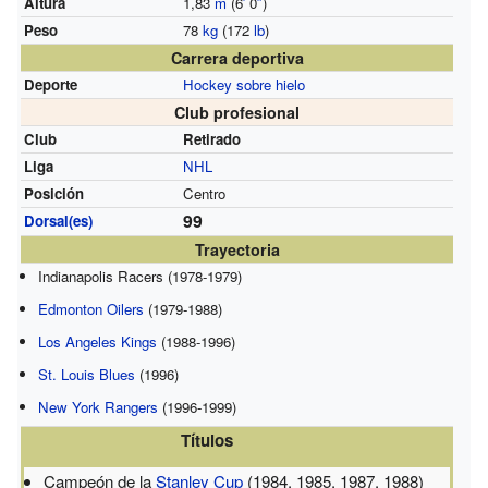
Altura
1,83
m
(6
′
0
″
)
Peso
78
kg
(172
lb
)
Carrera deportiva
Deporte
Hockey sobre hielo
Club profesional
Club
Retirado
Liga
NHL
Posición
Centro
99
Dorsal(es)
Trayectoria
Indianapolis Racers (1978-1979)
Edmonton Oilers
(1979-1988)
Los Angeles Kings
(1988-1996)
St. Louis Blues
(1996)
New York Rangers
(1996-1999)
Títulos
Campeón de la
Stanley Cup
(1984, 1985, 1987, 1988)