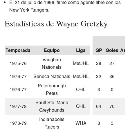
El 21 de julio de 1996, firmó como agente libre con los
New York Rangers.
Estadísticas de Wayne Gretzky
Temporada
Equipo
Liga
GP
Goles
Asis
Vaughan
1975-76
MetJHL
28
27
Nationals
1976-77
Seneca Nationals
MetJHL
32
36
Peterborough
1976-77
OHL
3
0
Petes
Sault Ste. Marie
1977-78
OHL
64
70
Greyhounds
Indianapolis
1978-79
WHA
8
3
Racers