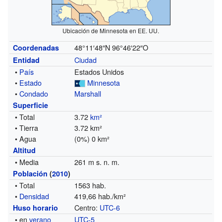
Ubicación de Minnesota en EE. UU.
48°11′48″N
96°46′22″O
Coordenadas
Ciudad
Entidad
•
País
Estados Unidos
•
Estado
Minnesota
•
Condado
Marshall
Superficie
• Total
3.72
km²
• Tierra
3.72 km²
• Agua
(0%) 0 km²
Altitud
• Media
261 m s. n. m.
Población
(
2010
)
• Total
1563 hab.
•
Densidad
419,66 hab./km²
Centro:
UTC-6
Huso horario
• en
verano
UTC-5