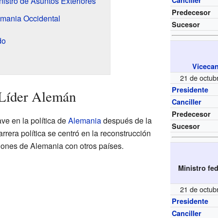
nistro de Asuntos Exteriores
Canciller
Predecesor
emania Occidental
Sucesor
do
Vicecan
21 de octub
Presidente
 Líder Alemán
Canciller
Predecesor
ave en la política de
Alemania
después de la
Sucesor
arrera política se centró en la reconstrucción
aciones de Alemania con otros países.
Ministro fe
21 de octub
Presidente
Canciller