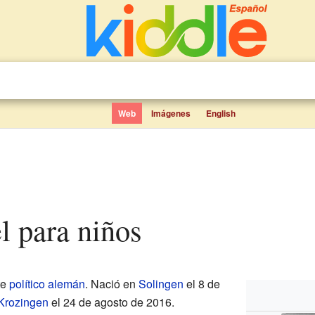
Web
Imágenes
English
el para niños
te
político
alemán
. Nació en
Solingen
el 8 de
Krozingen
el 24 de agosto de 2016.