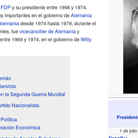
l
FDP
y su presidente entre 1968 y 1974.
y importantes en el gobierno de
Alemania
 Alemania
desde 1974 hasta 1979, durante el
Antes, fue
vicecanciller de Alemania
y
 entre 1969 y 1974, en el gobierno de
Willy
lemán
ervicio
 en la Segunda Guerra Mundial
rtido Nacionalista
President
Política
eración Económica
1 de juli