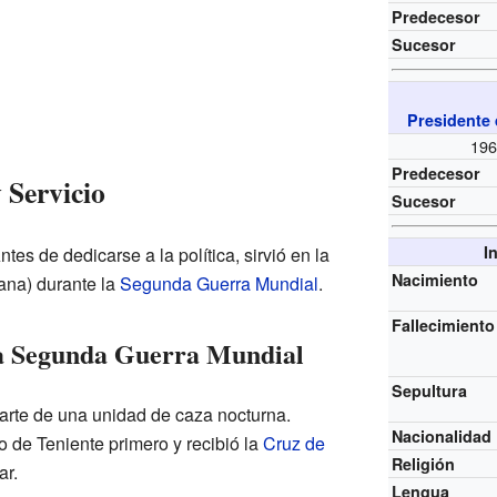
Predecesor
Sucesor
Presidente 
196
Predecesor
 Servicio
Sucesor
I
es de dedicarse a la política, sirvió en la
Nacimiento
ana) durante la
Segunda Guerra Mundial
.
Fallecimiento
la Segunda Guerra Mundial
Sepultura
parte de una unidad de caza nocturna.
Nacionalidad
o de Teniente primero y recibió la
Cruz de
Religión
ar.
Lengua