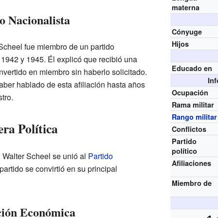
materna
o Nacionalista
Cónyuge
Hijos
cheel fue miembro de un partido
 1942 y 1945. Él explicó que recibió una
Educado en
nvertido en miembro sin haberlo solicitado.
In
haber hablado de esta afiliación hasta años
Ocupación
tro.
Rama militar
Rango militar
ra Política
Conflictos
Partido
político
 Walter Scheel se unió al
Partido
Afiliaciones
artido se convirtió en su principal
Miembro de
ción Económica