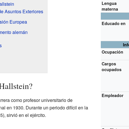
Lengua
allstein
materna
de Asuntos Exteriores
isión Europea
Educado en
amento alemán
In
s
Ocupación
Cargos
ocupados
Hallstein?
Empleador
rrera como profesor universitario de
l en 1930. Durante un periodo difícil en la
, sirvió en el ejército.