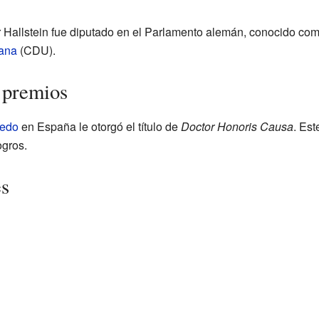
 Hallstein fue diputado en el Parlamento alemán, conocido co
iana
(CDU).
 premios
iedo
en España le otorgó el título de
Doctor Honoris Causa
. Est
ogros.
es