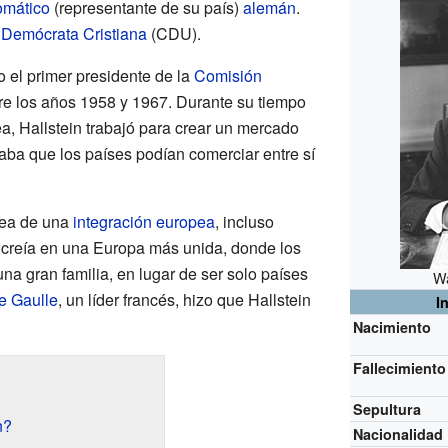
omático
(representante de su país)
alemán
.
Demócrata Cristiana
(CDU).
 el primer presidente de la
Comisión
re los años 1958 y 1967. Durante su tiempo
a, Hallstein trabajó para crear un mercado
aba que los países podían comerciar entre sí
dea de una
integración europea
, incluso
 creía en una Europa más unida, donde los
na gran familia, en lugar de ser solo países
Wa
e Gaulle
, un líder francés, hizo que Hallstein
I
Nacimiento
Fallecimiento
Sepultura
n?
Nacionalidad