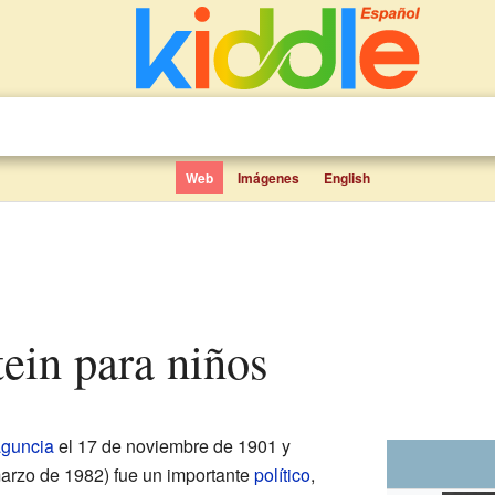
Web
Imágenes
English
stein para niños
guncia
el 17 de noviembre de 1901 y
arzo de 1982) fue un importante
político
,