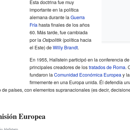
Esta doctrina fue muy
importante en la política
alemana durante la
Guerra
Fría
hasta finales de los años
60. Más tarde, fue cambiada
por la
Ostpolitik
(política hacia
el Este) de
Willy Brandt
.
En 1955, Hallstein participó en la conferencia d
principales creadores de los
tratados de Roma
. 
fundaron la
Comunidad Económica Europea
y la
firmemente en una Europa unida. Él defendía u
po de países, con elementos supranacionales (es decir, decision
misión Europea
n Hallstein.