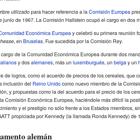
bre utilizado para hacer referencia a la
Comisión Europea
pres
e junio de 1967. La Comisión Hallstein ocupó el cargo en dos m
Comunidad Económica Europea
y celebró su primera reunión f
chesse
, en
Bruselas
. Fue sucedida por la Comisión Rey.
a cargo de la Comunidad Económica Europea durante dos manda
talianos
y dos
alemanes
, más un
luxemburgués
, un
belga
y un
e de logros, como el acuerdo de precios de los cereales, que 
a inclusión del
Reino Unido
como nuevo miembro de la Comisión
ión, y propuestas como la del acuerdo para el precio de los ce
 la Comisión Económica Europea, haciéndole más difícil la posib
imiento y el prestigio no sólo frente a los Estados miembros, sin
GATT propiciada por Kennedy (la llamada Ronda Kennedy) de 
rlamento alemán