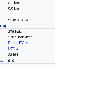
2.1 km²
0.0 km²
21 m s. n. m.
010
)
376 hab.
170,5 hab./km²
Este
:
UTC-5
o
UTC-4
28464
910
ea