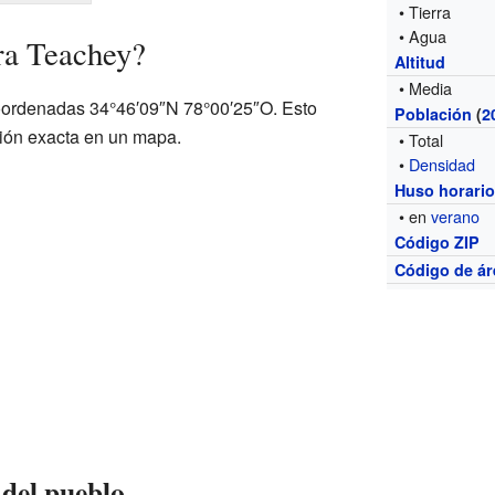
• Tierra
• Agua
ra Teachey?
Altitud
• Media
oordenadas 34°46′09″N 78°00′25″O. Esto
Población
(
2
ción exacta en un mapa.
• Total
•
Densidad
Huso horari
• en
verano
Código ZIP
Código de ár
del pueblo