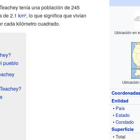
 Teachey tenía una población de 245
ra de 2.1
km²
, lo que significa que vivían
r cada kilómetro cuadrado.
Ubicación en 
chey?
l pueblo
eachey
Ubicación
 Teachey?
Coordenada
as
Entidad
•
País
•
Estado
•
Condado
Superficie
• Total