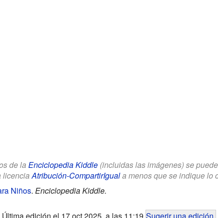
los de la
Enciclopedia Kiddle
(incluidas las imágenes) se puede u
a licencia
Atribución-CompartirIgual
a menos que se indique lo con
ara Niños
.
Enciclopedia Kiddle.
Última edición el 17 oct 2025, a las 11:19
Sugerir una edición
.