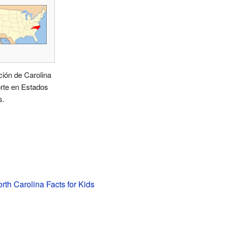
ión de Carolina
rte en Estados
s.
rth Carolina Facts for Kids