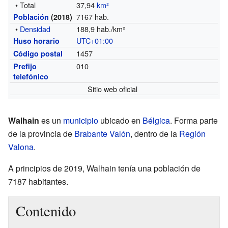
• Total
37,94
km²
7167 hab.
Población
(2018)
•
Densidad
188,9 hab./km²
UTC+01:00
Huso horario
1457
Código postal
010
Prefijo
telefónico
Sitio web oficial
Walhain
es un
municipio
ubicado en
Bélgica
. Forma parte
de la provincia de
Brabante Valón
, dentro de la
Región
Valona
.
A principios de 2019, Walhain tenía una población de
7187 habitantes.
Contenido