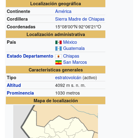
Localización geográfica
América
Continente
Sierra Madre de Chiapas
Cordillera
15°08′00″N
92°06′21″O
Coordenadas
Localización administrativa
México
País
Guatemala
Chiapas
Estado
Departamento
San Marcos
Características generales
estratovolcán
(activo)
Tipo
4092 m s. n. m.
Altitud
1030 metros
Prominencia
Mapa de localización