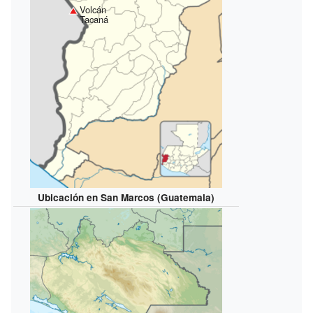
Volcán
Tacaná
Ubicación en San Marcos (Guatemala)