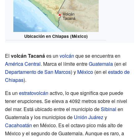
Volcán
Tacaná
Ubicación en Chiapas (México)
El
volcán Tacaná
es un
volcán
que se encuentra en
América Central
. Marca el límite entre
Guatemala
(en el
Departamento de San Marcos
) y
México
(en el
estado de
Chiapas
).
Es un
estratovolcán
activo, lo que significa que puede
tener erupciones. Se eleva a 4092 metros sobre el nivel
del mar. Está ubicado entre el municipio de
Sibinal
en
Guatemala y los municipios de
Unión Juárez
y
Cacahoatán
en México. Es el octavo pico más alto de
México y el segundo de Guatemala. Aunque es raro, a