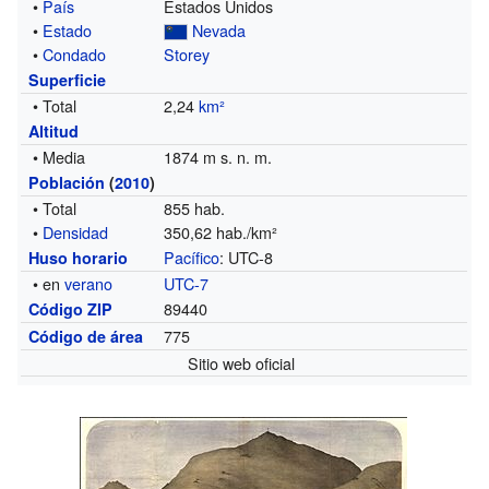
•
País
Estados Unidos
•
Estado
Nevada
•
Condado
Storey
Superficie
• Total
2,24
km²
Altitud
• Media
1874 m s. n. m.
Población
(
2010
)
• Total
855 hab.
•
Densidad
350,62 hab./km²
Pacífico
: UTC-8
Huso horario
• en
verano
UTC-7
89440
Código ZIP
775
Código de área
Sitio web oficial