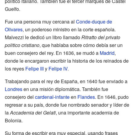
político italiano. También fue el tercer marqués de Castel
Guelfo.
Fue una persona muy cercana al
Conde-duque de
Olivares
, un poderoso ministro en la corte española.
Malvezzi le dedicó un libro llamado
Ritratto del privato
politico cristiano
, que hablaba sobre cómo debía ser un
buen consejero del rey. En 1636, se mudó a
Madrid
,
donde le encargaron escribir la historia de los reinados de
los reyes
Felipe III
y
Felipe IV
.
Trabajando para el rey de España, en 1640 fue enviado a
Londres
en una misión diplomática. También fue
consejero del
cardenal-infante
en
Flandes
. En 1646, pudo
regresar a su país, donde fue nombrado senador y líder de
la
Accademia dei Gelati
, una importante academia de
Bolonia.
Su forma de escribir era muy especial, usando frases