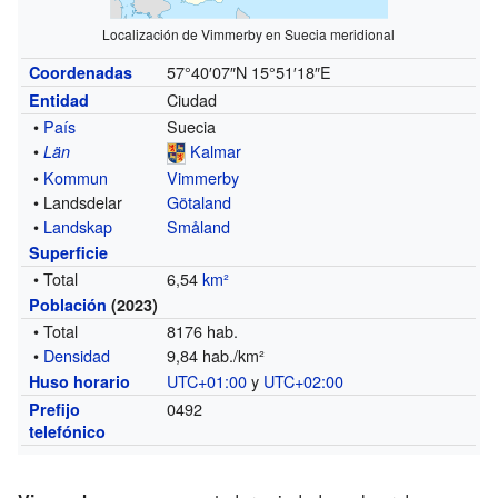
Localización de Vimmerby en Suecia meridional
57°40′07″N
15°51′18″E
Coordenadas
Ciudad
Entidad
•
País
Suecia
•
Kalmar
Län
•
Kommun
Vimmerby
• Landsdelar
Götaland
•
Landskap
Småland
Superficie
• Total
6,54
km²
Población
(2023)
• Total
8176 hab.
•
Densidad
9,84 hab./km²
UTC+01:00
y
UTC+02:00
Huso horario
0492
Prefijo
telefónico