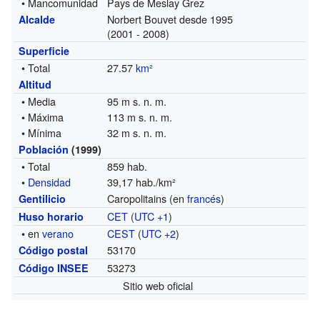
• Mancomunidad
Pays de Meslay Grez
Norbert Bouvet desde 1995
Alcalde
(2001 - 2008)
Superficie
• Total
27.57
km²
Altitud
• Media
95 m s. n. m.
• Máxima
113 m s. n. m.
• Mínima
32 m s. n. m.
Población
(1999)
• Total
859 hab.
•
Densidad
39,17 hab./km²
Caropolitains (en
francés
)
Gentilicio
CET
(
UTC +1
)
Huso horario
• en
verano
CEST
(
UTC +2
)
53170
Código postal
53273
Código INSEE
Sitio web oficial