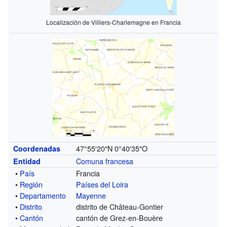
Localización de Villiers-Charlemagne en Francia
47°55′20″N
0°40′35″O
Coordenadas
Comuna francesa
Entidad
•
País
Francia
•
Región
Países del Loira
•
Departamento
Mayenne
•
Distrito
distrito de Château-Gontier
•
Cantón
cantón de Grez-en-Bouère