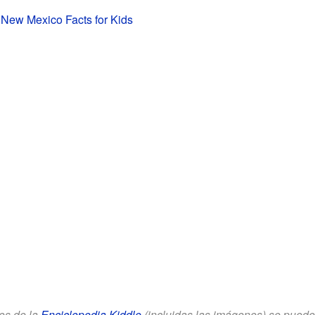
 New Mexico Facts for Kids
los de la
Enciclopedia Kiddle
(incluidas las imágenes) se puede u