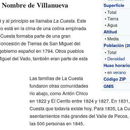
r Nombre de Villanueva
Superficie
• Total
• Tierra
 y al principio se llamaba
La Cuesta
. Este
• Agua
lo está en la cima de una colina empinada
Altitud
a Cuesta formaba parte de una gran
• Media
 Concesión de Tierras de San Miguel del
Población
(
2
gobierno español en 1794. Otros pueblos
• Total
guel del Vado, también eran parte de esta
•
Densidad
Huso horari
• en
verano
Las familias de La Cuesta
Código ZIP
fundaron otras comunidades
GNIS
río abajo, como Antón Chico
en 1822 y El Cerrito entre 1824 y 1827. En 1831,
Cuesta que todavía existe hoy. Para 1835, La Cu
asentamientos más grandes del Valle de Pecos,
las 500 personas en 1845.