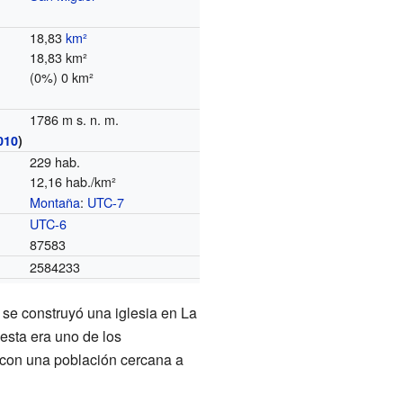
18,83
km²
18,83 km²
(0%) 0 km²
1786 m s. n. m.
010
)
229 hab.
12,16 hab./km²
Montaña
:
UTC-7
o
UTC-6
87583
2584233
 se construyó una iglesia en La
esta era uno de los
 con una población cercana a