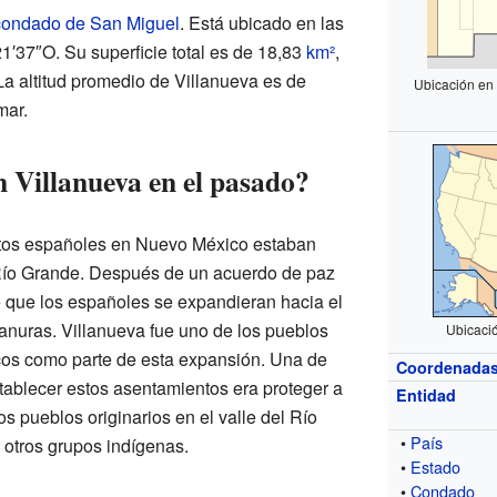
condado de San Miguel
. Está ubicado en las
′37″O. Su superficie total es de 18,83
km²
,
 La altitud promedio de Villanueva es de
Ubicación en
mar.
n Villanueva en el pasado?
ntos españoles en Nuevo México estaban
 Río Grande. Después de un acuerdo de paz
 que los españoles se expandieran hacia el
lanuras. Villanueva fue uno de los pueblos
Ubicaci
ecos como parte de esta expansión. Una de
Coordenada
stablecer estos asentamientos era proteger a
Entidad
os pueblos originarios en el valle del Río
•
País
otros grupos indígenas.
•
Estado
•
Condado