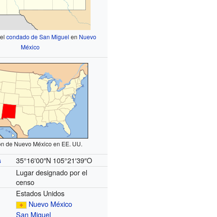
 el
condado de San Miguel
en
Nuevo
México
ón de Nuevo México en EE. UU.
35°16′00″N
105°21′39″O
s
Lugar designado por el
censo
Estados Unidos
Nuevo México
San Miguel