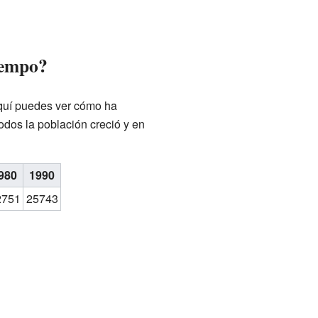
iempo?
Aquí puedes ver cómo ha
dos la población creció y en
980
1990
2751
25743