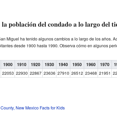
a población del condado a lo largo del t
an Miguel ha tenido algunos cambios a lo largo de los años. 
itantes desde 1900 hasta 1990. Observa cómo en algunos perio
1900
1910
1920
1930
1940
1950
1960
1970
1
22053
22930
22867
23636
27910
26512
23468
21951
2
County, New Mexico Facts for Kids