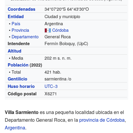
34°07′20″S
64°43′30″O
Coordenadas
Ciudad y municipio
Entidad
•
País
Argentina
•
Provincia
Córdoba
•
Departamento
General Roca
Fermín Boloquy, (UpC)
Intendente
Altitud
• Media
202 m s. n. m.
Población
(2022)
• Total
421 hab.
sarmientina /o
Gentilicio
UTC−3
Huso horario
X6271
Código postal
Villa Sarmiento
es una pequeña localidad ubicada en el
Departamento General Roca, en la
provincia de Córdoba
,
Argentina
.