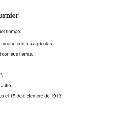
urnier
del tiempo:
 creaba centros agrícolas.
 con sus tierras.
".
Julio.
os el 15 de diciembre de 1913.