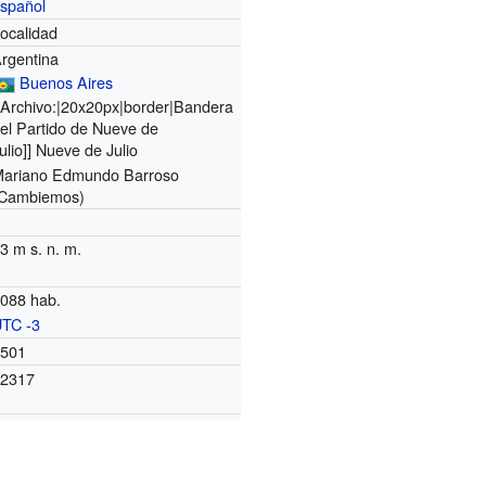
spañol
ocalidad
rgentina
Buenos Aires
[Archivo:|20x20px|border|Bandera
el Partido de Nueve de
ulio]]
Nueve de Julio
ariano Edmundo Barroso
(Cambiemos)
3 m s. n. m.
088 hab.
TC -3
6501
02317