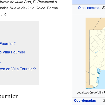
Nueve de Julio Sud
,
El Provincial
o
Otros nombres
:
lamaba
Nueve de Julio Chico
. Forma
E
ulio.
Fournier?
 Villa Fournier
r
en en Villa Fournier?
Localización de Villa
ournier
3
Coordenadas