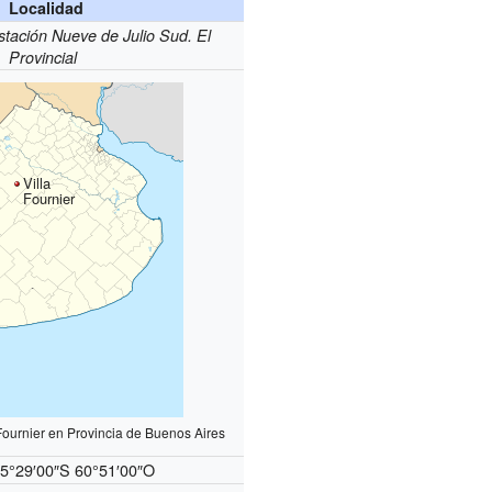
Localidad
stación Nueve de Julio Sud. El
Provincial
Villa
Fournier
 Fournier en Provincia de Buenos Aires
5°29′00″S
60°51′00″O