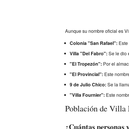
Aunque su nombre oficial es Vil
Colonia "San Rafael":
Este 
Villa "Del Fabro":
Se le dio 
"El Tropezón":
Por el almac
"El Provincial":
Este nombre v
9 de Julio Chico:
Se la llama
"Villa Fournier":
Este nombre
Población de Villa
¿Cuántas personas v