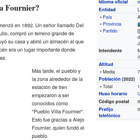
e
Idioma oficial
a Fournier?
L
Entidad
•
País
A
•
Provincia
comenzó en 1892. Un señor llamado Del
•
Partido
[
ulio, compró un terreno grande de
d
ruyó su casa y abrió un almacén al que
J
cén era un lugar importante donde
M
Intendente
as.
Altitud
Más tarde, el pueblo y
• Media
7
la zona alrededor de la
Población
(2022)
• Total
1
estación de tren
U
Huso horario
empezaron a ser
Código postal
conocidos como
Prefijo
"Pueblo Villa Fournier".
telefónico
Esto fue gracias a Alejo
Fournier, quien fundó el
pueblo.