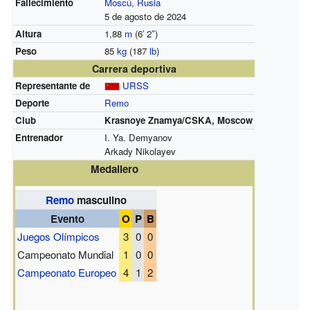
Fallecimiento
Moscú
,
Rusia
5 de agosto de 2024
Altura
1,88
m
(6
′
2
″
)
Peso
85
kg
(187
lb
)
Carrera deportiva
Representante de
URSS
Deporte
Remo
Club
Krasnoye Znamya/CSKA, Moscow
Entrenador
I. Ya. Demyanov
Arkady Nikolayev
Medallero
Remo
masculino
Evento
O
P
B
Juegos Olímpicos
3
0
0
Campeonato Mundial
1
0
0
Campeonato Europeo
4
1
2