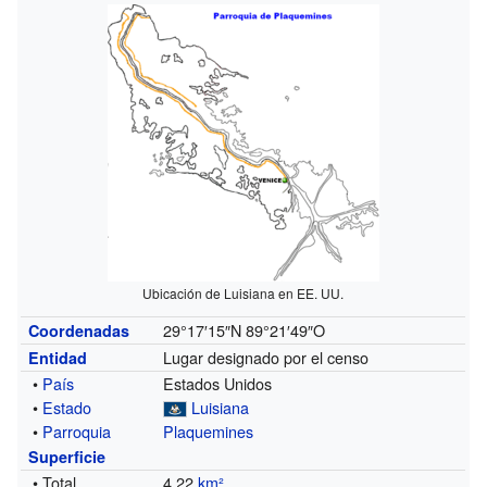
Ubicación de Luisiana en EE. UU.
29°17′15″N
89°21′49″O
Coordenadas
Lugar designado por el censo
Entidad
•
País
Estados Unidos
•
Estado
Luisiana
•
Parroquia
Plaquemines
Superficie
• Total
4.22
km²