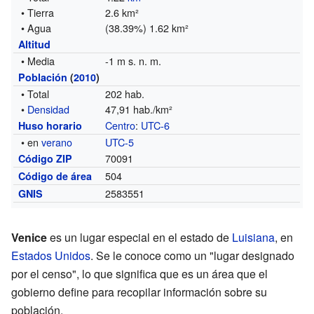
• Tierra
2.6 km²
• Agua
(38.39%) 1.62 km²
Altitud
• Media
-1 m s. n. m.
Población
(
2010
)
• Total
202 hab.
•
Densidad
47,91 hab./km²
Centro
:
UTC-6
Huso horario
• en
verano
UTC-5
70091
Código ZIP
504
Código de área
2583551
GNIS
Venice
es un lugar especial en el estado de
Luisiana
, en
Estados Unidos
. Se le conoce como un "lugar designado
por el censo", lo que significa que es un área que el
gobierno define para recopilar información sobre su
población.