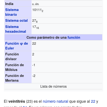
௨௰௩
India
10111
Sistema
2
binario
27
Sistema octal
8
17
Sistema
16
hexadecimal
Como parámetro de una
función
22
Función φ de
Euler
2
Función
divisor
-1
Función de
Möbius
-2
Función de
Mertens
Lista de números
El
veintitrés
(23) es el
número natural
que sigue al
22
y