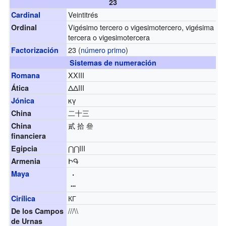
23
Veintitrés
Cardinal
Vigésimo tercero o vigesimotercero, vigésima
Ordinal
tercera o vigesimotercera
23 (
número primo
)
Factorización
Sistemas de numeración
XXIII
Romana
ΔΔIII
Ática
κγ
Jónica
二十三
China
貳 拾 叄
China
financiera
⋂⋂III
Egipcia
ԻԳ
Armenia
Maya
КГ
Cirílica
///\\
De los Campos
de Urnas