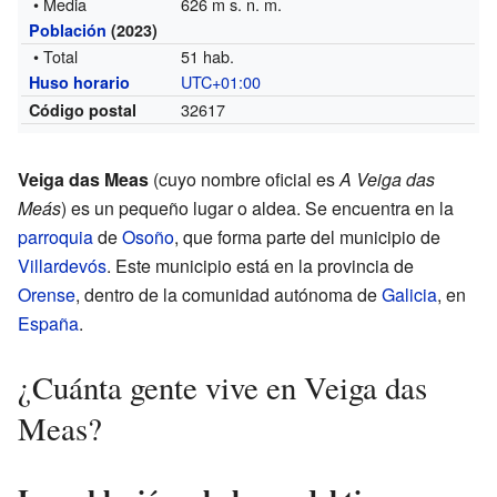
• Media
626 m s. n. m.
Población
(2023)
• Total
51 hab.
UTC+01:00
Huso horario
32617
Código postal
Veiga das Meas
(cuyo nombre oficial es
A Veiga das
Meás
) es un pequeño lugar o aldea. Se encuentra en la
parroquia
de
Osoño
, que forma parte del municipio de
Villardevós
. Este municipio está en la provincia de
Orense
, dentro de la comunidad autónoma de
Galicia
, en
España
.
¿Cuánta gente vive en Veiga das
Meas?