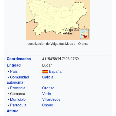
Veiga das
Meas
Localización de Veiga das Meas en Orense
41°54′58″N
7°23′27″O
Coordenadas
Lugar
Entidad
•
País
España
•
Comunidad
Galicia
autónoma
•
Provincia
Orense
• Comarca
Verín
•
Municipio
Villardevós
•
Parroquia
Osoño
Altitud