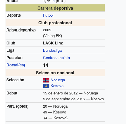
Altura
1,76
m
(5
′
9
″
)
Carrera deportiva
Deporte
Fútbol
Club profesional
Debut deportivo
2009
(Viking FK)
Club
LASK Linz
Liga
Bundesliga
Posición
Centrocampista
14
Dorsal(es)
Selección nacional
Selección
Noruega
Kosovo
Debut
15 de enero de 2012 ― Noruega
5 de septiembre de 2016 ― Kosovo
Part.
(goles)
20 ― Noruega
49 ― Kosovo
(4 ― Kosovo)