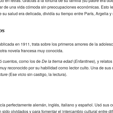
 en letras. Gracias a la fortuna de su familia (su padre era du
tar de una vida cómoda sin preocupaciones económicas. Esto le 
u salud era delicada, dividía su tiempo entre París, Argelia y 
os
ublicada en 1911, trata sobre los primeros amores de la adole
 otra novela francesa muy conocida.
ió cuentos, como los de
De la tierna edad
(
Enfantines
), y relat
muy reconocido por su habilidad como lector culto. Una de sus
cture
(Ese vicio sin castigo, la lectura).
cía perfectamente alemán, inglés, italiano y español. Usó sus 
 sido olvidados y para fomentar el intercambio cultural entre di