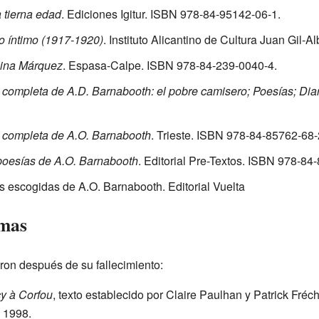
 tierna edad
. Ediciones Igitur.
ISBN 978-84-95142-06-1
.
o íntimo (1917-1920)
. Instituto Alicantino de Cultura Juan Gil-Al
ina Márquez
. Espasa-Calpe.
ISBN 978-84-239-0040-4
.
completa de A.D. Barnabooth: el pobre camisero; Poesías; Diar
 completa de A.O. Barnabooth
. Trieste.
ISBN 978-84-85762-68-
poesías de A.O. Barnabooth
. Editorial Pre-Textos.
ISBN 978-84-
s escogidas de A.O. Barnabooth. Editorial Vuelta
umas
ron después de su fallecimiento:
y à Corfou
, texto establecido por Claire Paulhan y Patrick Fréch
, 1998.