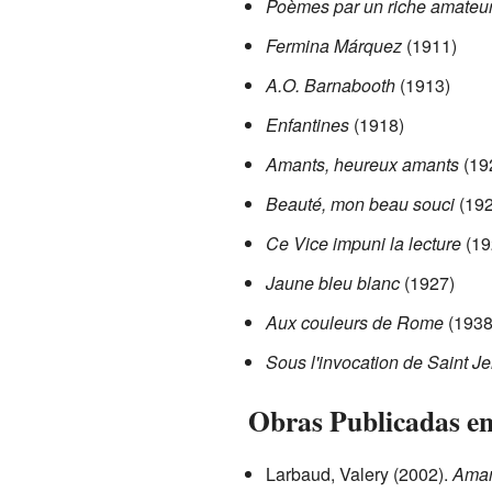
Poèmes par un riche amateu
Fermina Márquez
(1911)
A.O. Barnabooth
(1913)
Enfantines
(1918)
Amants, heureux amants
(19
Beauté, mon beau souci
(192
Ce Vice impuni la lecture
(19
Jaune bleu blanc
(1927)
Aux couleurs de Rome
(1938
Sous l'invocation de Saint J
Obras Publicadas e
Larbaud, Valery (2002).
Aman