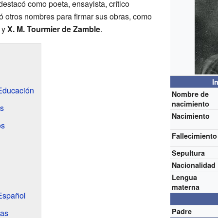
 destacó como poeta, ensayista, crítico
usó otros nombres para firmar sus obras, como
y
X. M. Tourmier de Zamble
.
I
Educación
Nombre de
nacimiento
es
Nacimiento
os
Fallecimiento
Sepultura
Nacionalidad
Lengua
materna
Español
Padre
mas