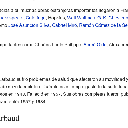
acias a él, muchas obras extranjeras importantes llegaron a Fr
hakespeare
,
Coleridge
, Hopkins,
Walt Whitman
,
G. K. Chestert
como
José Asunción Silva
,
Gabriel Miró
,
Ramón Gómez de la Se
importantes como Charles-Louis Philippe,
André Gide
, Alexandr
arbaud sufrió problemas de salud que afectaron su movilidad y
 de su vida recluido. Durante este tiempo, gastó toda su fortun
libros en 1948. Falleció en 1957. Sus obras completas fueron pu
imard entre 1957 y 1984.
arbaud