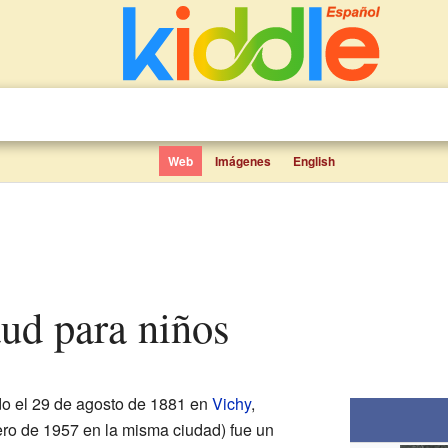
Web
Imágenes
English
aud para niños
o el 29 de agosto de 1881 en
Vichy
,
brero de 1957 en la misma ciudad) fue un