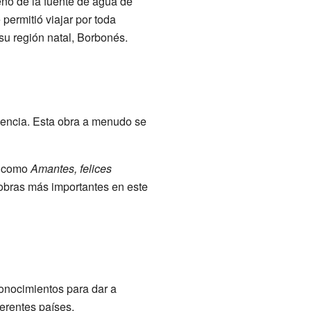
eño de la fuente de agua de
permitió viajar por toda
su región natal, Borbonés.
scencia. Esta obra a menudo se
os como
Amantes, felices
 obras más importantes en este
conocimientos para dar a
ferentes países.