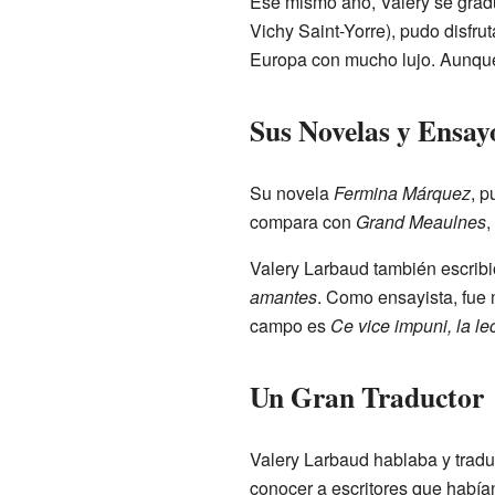
Ese mismo año, Valery se graduó
Vichy Saint-Yorre), pudo disfru
Europa con mucho lujo. Aunque s
Sus Novelas y Ensay
Su novela
Fermina Márquez
, p
compara con
Grand Meaulnes
,
Valery Larbaud también escrib
amantes
. Como ensayista, fue 
campo es
Ce vice impuni, la le
Un Gran Traductor
Valery Larbaud hablaba y tradu
conocer a escritores que habían