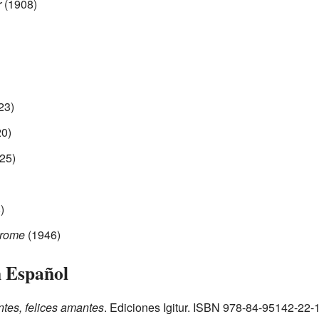
r
(1908)
23)
0)
25)
)
erome
(1946)
n Español
tes, felices amantes
. Ediciones Igitur.
ISBN 978-84-95142-22-