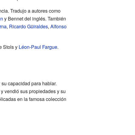
ancia. Tradujo a autores como
on
y Bennet del inglés. También
rna
,
Ricardo Güiraldes
,
Alfonso
e Stols y
Léon-Paul Fargue
.
 su capacidad para hablar.
a y vendió sus propiedades y su
blicadas en la famosa colección