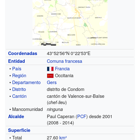
43°52′56″N
0°22′53″E
Coordenadas
Comuna francesa
Entidad
•
País
Francia
•
Región
Occitania
•
Departamento
Gers
•
Distrito
distrito de Condom
•
Cantón
cantón de Valence-sur-Baïse
(
)
chef-lieu
• Mancomunidad
ninguna
Paul Caperan (
PCF
) desde 2001
Alcalde
(2008 - 2014)
Superficie
• Total
27.60
km²