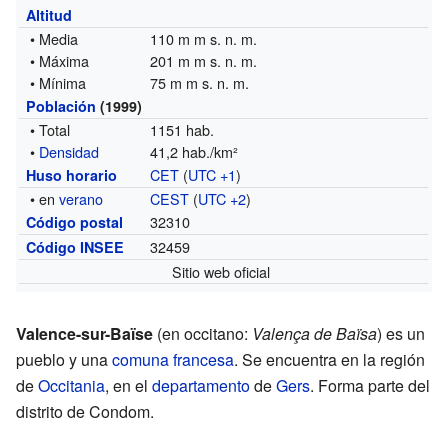
Altitud
• Media
110 m m s. n. m.
• Máxima
201 m m s. n. m.
• Mínima
75 m m s. n. m.
Población
(1999)
• Total
1151 hab.
•
Densidad
41,2 hab./km²
CET
(
UTC +1
)
Huso horario
• en
verano
CEST
(
UTC +2
)
32310
Código postal
32459
Código INSEE
Sitio web oficial
Valence-sur-Baïse
(en occitano:
Valença de Baïsa
) es un
pueblo y una
comuna francesa
. Se encuentra en la región
de
Occitania
, en el
departamento
de
Gers
. Forma parte del
distrito de Condom.