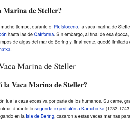
a Marina de Steller?
mucho tiempo, durante el
Pleistoceno
, la vaca marina de Stell
pón
hasta las de
California
. Sin embargo, al final de esa época, 
mpos de algas del mar de Bering y, finalmente, quedó limitada 
hatka
.
 Vaca Marina de Steller
ó la Vaca Marina de Steller?
ión fue la caza excesiva por parte de los humanos. Su carne, gr
animal durante la
segunda expedición a Kamchatka
(1733-1743)
agando en la
Isla de Bering
, cazaron a estas vacas marinas para