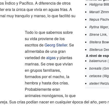
s Índico y Pacífico. A diferencia de otros
Bil
Haligyna
ler era la única que vivía en aguas frías. A
Zimm
Manatí
al muy tranquilo y manso, lo que facilitó su
Fisch
Nepus
Illige
Rytina
Todo lo que sabemos sobre
Link,
Sirene
su vida proviene de los
Bowd
Stellera
escritos de
Georg Steller
. Se
Des
Stellerus
alimentaba de una gran
A nivel de es
variedad de
algas
y plantas
balaenurus
marinas. Se cree que vivían
(Gme
borealis
en grupos familiares,
(Ill
cetacea
formados por el macho, la
hembra y hasta dos crías.
Retzi
stelleri
Probablemente eran
animales monógamos, lo que
pareja. Sus crías podían nacer en cualquier época del año, per