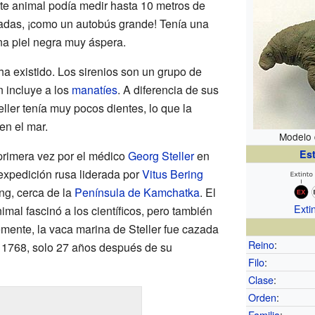
ste animal podía medir hasta 10 metros de
eladas, ¡como un autobús grande! Tenía una
na piel negra muy áspera.
a existido. Los sirenios son un grupo de
 incluye a los
manatíes
. A diferencia de sus
eller tenía muy pocos dientes, lo que la
en el mar.
Modelo 
Es
 primera vez por el médico
Georg Steller
en
expedición rusa liderada por
Vitus Bering
ing, cerca de la
Península de Kamchatka
. El
Exti
imal fascinó a los científicos, pero también
mente, la vaca marina de Steller fue cazada
Reino
:
 1768, solo 27 años después de su
Filo
:
Clase
:
Orden
:
Familia
: