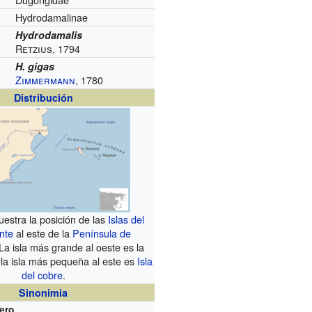
Hydrodamalinae
Hydrodamalis
Retzius, 1794
H. gigas
Zimmermann
, 1780
Distribución
stra la posición de las
Islas del
nte
al este de la
Península de
 La isla más grande al oeste es la
 la isla más pequeña al este es
Isla
del cobre
.
Sinonimia
ero