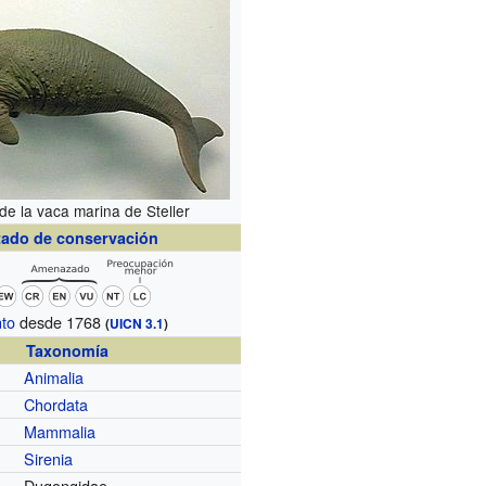
de la vaca marina de Steller
tado de conservación
nto
desde 1768
(
UICN 3.1
)
Taxonomía
Animalia
Chordata
Mammalia
Sirenia
Dugongidae