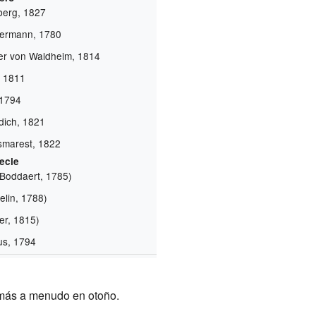
lberg, 1827
ermann, 1780
er von Waldheim, 1814
r, 1811
 1794
ich, 1821
marest, 1822
pecie
(Boddaert, 1785)
lin, 1788)
iger, 1815)
us, 1794
o más a menudo en otoño.