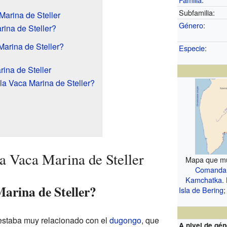
Subfamilia:
Marina de Steller
Género
:
ina de Steller?
Marina de Steller?
Especie
:
rina de Steller
la Vaca Marina de Steller?
la Vaca Marina de Steller
Mapa que mue
Comanda
Kamchatka
.
arina de Steller?
Isla de Bering
;
estaba muy relacionado con el
dugongo
, que
A nivel de gén