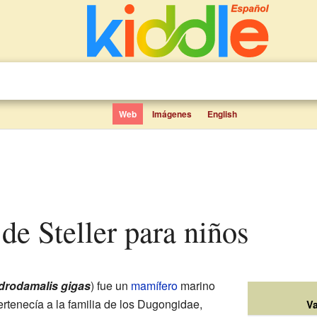
Web
Imágenes
English
 de Steller para niños
drodamalis gigas
) fue un
mamífero
marino
ertenecía a la familia de los Dugongidae,
Va