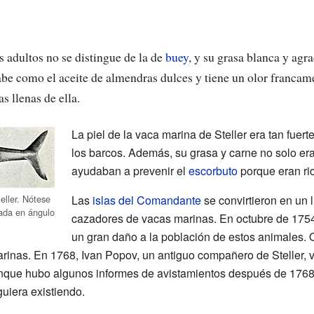
s adultos no se distingue de la de
buey
, y su grasa blanca y agr
abe como el aceite de almendras dulces y tiene un olor franca
s llenas de ella.
La piel de la vaca marina de Steller era tan fuert
los barcos. Además, su grasa y carne no solo er
ayudaban a prevenir el
escorbuto
porque eran ri
eller. Nótese
Las
islas del Comandante
se convirtieron en un 
jada en ángulo
cazadores de vacas marinas. En octubre de 175
un gran daño a la población de estos animales.
nas. En 1768, Ivan Popov, un antiguo compañero de Steller, vis
unque hubo algunos informes de avistamientos después de 1768
uiera existiendo.